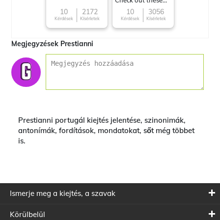
Check out these
Famous cuisines
10
2172
10
3056
Kérdések
Kísérletek
Kérdések
Kísérletek
around the World
Megjegyzések Prestianni
Prestianni portugál kiejtés jelentése, szinonimák,
antonímák, fordítások, mondatokat, sőt még többet
is.
Ismerje meg a kiejtés, a szavak
Körülbelül