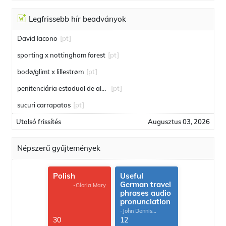
Legfrissebb hír beadványok
David Iacono
[pt]
sporting x nottingham forest
[pt]
bodø/glimt x lillestrøm
[pt]
penitenciária estadual de alcaçuz
[pt]
sucuri carrapatos
[pt]
Utolsó frissítés
Augusztus 03, 2026
Népszerű gyűjtemények
Polish
Useful
German travel
-Gloria Mary
phrases audio
pronunciation
-John Dennis
G.Thomas
30
12