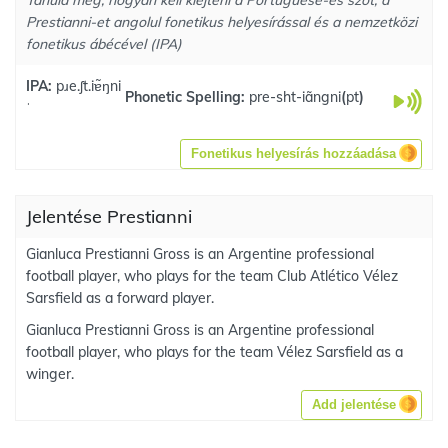
Tanuld meg, hogyan kell kiejteni a Portuguese-es szót, a
Prestianni-et angolul fonetikus helyesírással és a nemzetközi
fonetikus ábécével (IPA)
IPA:
pɹe.ʃt.iɐ̃ŋni
Phonetic Spelling:
pre-sht-iãngni
(
pt
)
ˈ
Fonetikus helyesírás hozzáadása
Jelentése Prestianni
Gianluca Prestianni Gross is an Argentine professional
football player, who plays for the team Club Atlético Vélez
Sarsfield as a forward player.
Gianluca Prestianni Gross is an Argentine professional
football player, who plays for the team Vélez Sarsfield as a
winger.
Add jelentése