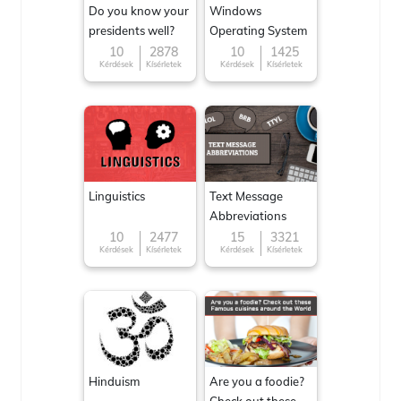
Do you know your
Windows
presidents well?
Operating System
10
2878
10
1425
Kérdések
Kísérletek
Kérdések
Kísérletek
Linguistics
Text Message
Abbreviations
10
2477
15
3321
Kérdések
Kísérletek
Kérdések
Kísérletek
Hinduism
Are you a foodie?