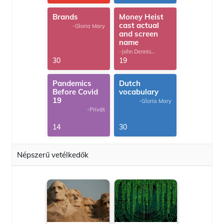
Brands
Money Heist
cast actual
-Gloria Mary
and screen
name
-John Dennis
G.Thomas
30
19
Pandemics
Dutch
Before Covid
vocabulary
19
-Gloria Mary
-Privát
14
30
Népszerű vetélkedők