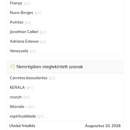
França
[pt]
Nuno Borges
[pt]
Avintes
[pt]
Jonathan Calleri
[pt]
Adriana Esteves
[pt]
Venezuela
[pt]
Nemrégiben megtekintett szavak
Carretas basculantes
[pt]
KERALA
[pt]
crunch
[pt]
littoralis -
[pt]
espiritualidade
[pt]
Utolsó frissítés
Augusztus 10, 2026