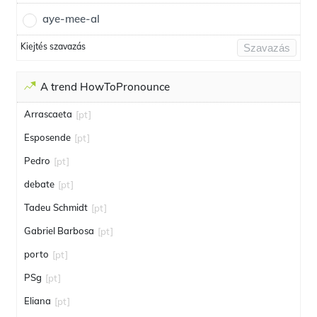
aye-mee-al
Kiejtés szavazás
Szavazás
A trend HowToPronounce
Arrascaeta
[pt]
Esposende
[pt]
Pedro
[pt]
debate
[pt]
Tadeu Schmidt
[pt]
Gabriel Barbosa
[pt]
porto
[pt]
PSg
[pt]
Eliana
[pt]