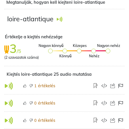
Megtanulják, hogyan kell kiejteni loire-atlantique
loire-atlantique
Értékelje a kiejtés nehézsége
3
Nagyon könnyű
Közepes
Nagyon nehéz
/5
Könnyű
Nehéz
(
2
szavazatok száma)
Kiejtés loire-atlantique 25 audio mutatása
értékelés
1
értékelés
0
értékelés
0