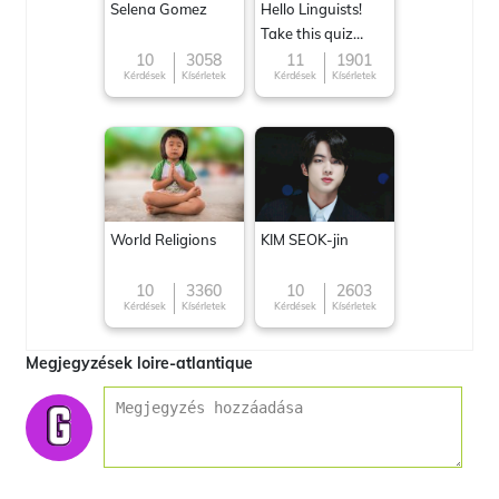
Selena Gomez
Hello Linguists!
Take this quiz
now!
10
3058
11
1901
Kérdések
Kísérletek
Kérdések
Kísérletek
World Religions
KIM SEOK-jin
10
3360
10
2603
Kérdések
Kísérletek
Kérdések
Kísérletek
Megjegyzések loire-atlantique