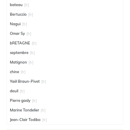
bateau
[fr]
Bertuccio
[fr]
Nagui
[fr]
Omar Sy
[fr]
bRETAGNE
[fr]
septembre
[fr]
Matignon
[fr]
chine
[fr]
Yaël Braun-Pivet
[fr]
deuil
[fr]
Pierre gasly
[fr]
Marine Tondelier
[fr]
Jean-Clair Todibo
[fr]