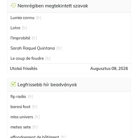
Nemrégiben megtekintett szavak
Lumia connu
[fr]
Lotre
[fr]
l'improbité
[fr]
Sarah Raquel Quintana
[fr]
Le coup de foudre
[fr]
Utolsó frissítés
Augusztus 08, 2026
Legfrissebb hír beadványok
fip radio
[fr]
baresi foot
[fr]
miss univers
[fr]
meteo sete
[fr]
effondrement de bâtiment
[fr]