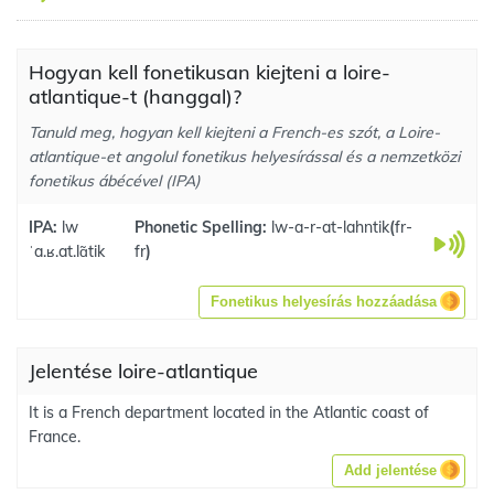
Hogyan kell fonetikusan kiejteni a loire-
atlantique-t (hanggal)?
Tanuld meg, hogyan kell kiejteni a French-es szót, a Loire-
atlantique-et angolul fonetikus helyesírással és a nemzetközi
fonetikus ábécével (IPA)
IPA:
lw
Phonetic Spelling:
lw-a-r-at-lahntik
(
fr-
ˈa.ʁ.at.lɑ̃tik
fr
)
Fonetikus helyesírás hozzáadása
Jelentése loire-atlantique
It is a French department located in the Atlantic coast of
France.
Add jelentése