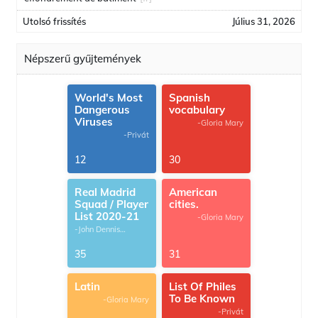
Utolsó frissítés
Július 31, 2026
Népszerű gyűjtemények
World's Most
Spanish
Dangerous
vocabulary
Viruses
-Gloria Mary
-Privát
12
30
Real Madrid
American
Squad / Player
cities.
List 2020-21
-Gloria Mary
-John Dennis
G.Thomas
35
31
Latin
List Of Philes
To Be Known
-Gloria Mary
-Privát