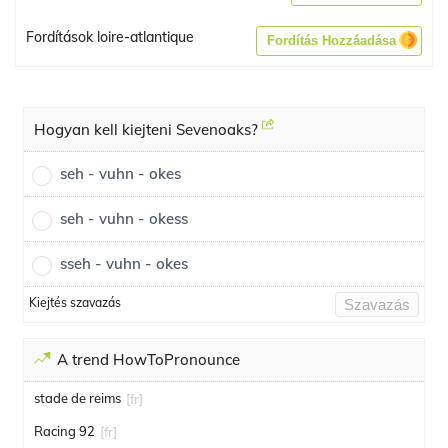
Fordítások loire-atlantique
Fordítás Hozzáadása
Hogyan kell kiejteni Sevenoaks?
seh - vuhn - okes
seh - vuhn - okess
sseh - vuhn - okes
Kiejtés szavazás
Szavazás
A trend HowToPronounce
stade de reims
[fr]
Racing 92
[fr]