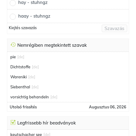
hay - stuhngz
haay - stuhngz
Kiejtés szavazás
Szavazás
Nemrégiben megtekintett szavak
pie
[de]
Dichtstoffe
[de]
Wareniki
[de]
Siebenthal
[de]
vorsichtig behandeln
[de]
Utolsó frissítés
Augusztus 06, 2026
Legfrissebb hír beadványok
keutschacher see
[de]