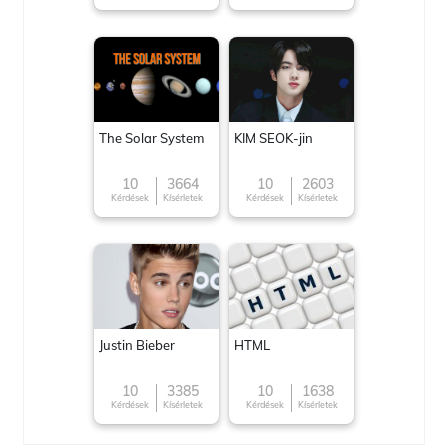
The Solar System
KIM SEOK-jin
10
3664
10
2603
Kérdések
Kísérletek
Kérdések
Kísérletek
Justin Bieber
HTML
10
3385
10
1638
Kérdések
Kísérletek
Kérdések
Kísérletek