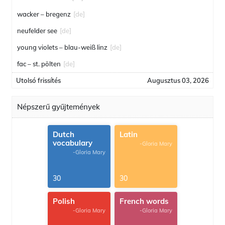
wacker – bregenz
[de]
neufelder see
[de]
young violets – blau-weiß linz
[de]
fac – st. pölten
[de]
Utolsó frissítés
Augusztus 03, 2026
Népszerű gyűjtemények
Dutch
Latin
vocabulary
-Gloria Mary
-Gloria Mary
30
30
Polish
French words
-Gloria Mary
-Gloria Mary