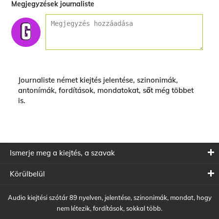
Megjegyzések journaliste
Journaliste német kiejtés jelentése, szinonimák,
antonímák, fordítások, mondatokat, sőt még többet
is.
Ismerje meg a kiejtés, a szavak
Körülbelül
Audio kiejtési szótár 89 nyelven, jelentése, szinonimák, mondat, hogy
nem létezik, fordítások, sokkal több.