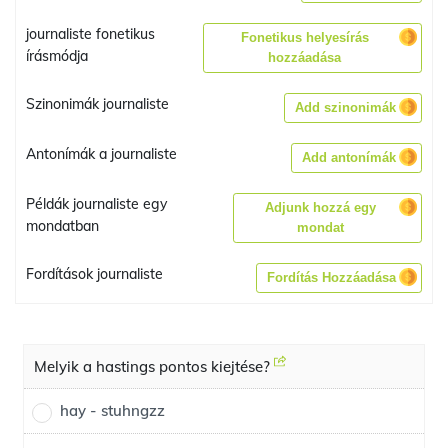
journaliste fonetikus
Fonetikus helyesírás
írásmódja
hozzáadása
Szinonimák journaliste
Add szinonimák
Antonímák a journaliste
Add antonímák
Példák journaliste egy
Adjunk hozzá egy
mondatban
mondat
Fordítások journaliste
Fordítás Hozzáadása
Melyik a hastings pontos kiejtése?
hay - stuhngzz