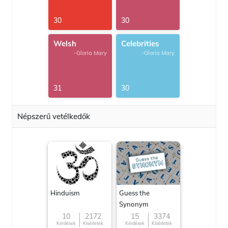
30
30
Welsh
Celebrities
-Gloria Mary
-Gloria Mary
31
30
Népszerű vetélkedők
Hinduism
Guess the
Synonym
10
2172
15
3374
Kérdések
Kísérletek
Kérdések
Kísérletek