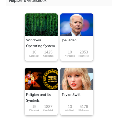
Népszerű vetélkedők
Windows
Joe Biden
Operating System
10
1425
10
2853
Kérdések
Kísérletek
Kérdések
Kísérletek
Religion and its
Taylor Swift
Symbols
15
1887
10
5176
Kérdések
Kísérletek
Kérdések
Kísérletek