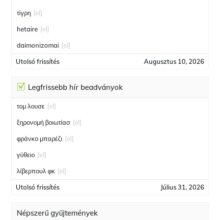
τίγρη
[el]
hetaire
[el]
daimonizomai
[el]
Utolsó frissítés
Augusztus 10, 2026
Legfrissebb hír beadványok
τομ λουσε
[el]
ξηρονομή βοιωτίασ
[el]
φράνκο μπαρέζι
[el]
γύθειο
[el]
λίβερπουλ φκ
[el]
Utolsó frissítés
Július 31, 2026
Népszerű gyűjtemények