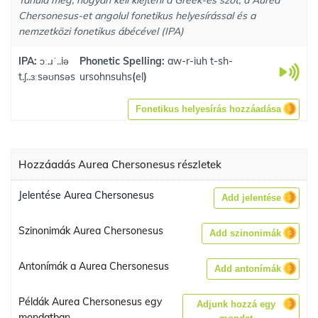
Tanuld meg, hogyan kell kiejteni a Greek-es szót, a Aurea
Chersonesus-et angolul fonetikus helyesírással és a
nemzetközi fonetikus ábécével (IPA)
IPA:
ɔː.ɹˈ..iə
Phonetic Spelling:
aw-r-iuh t-sh-
t.ʃ..ɜːsəʊnsəs
ursohnsuhs
(
el
)
Fonetikus helyesírás hozzáadása
Hozzáadás Aurea Chersonesus részletek
Jelentése Aurea Chersonesus
Add jelentése
Szinonimák Aurea Chersonesus
Add szinonimák
Antonímák a Aurea Chersonesus
Add antonímák
Példák Aurea Chersonesus egy
Adjunk hozzá egy
mondatban