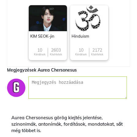
KIM SEOK-jin
Hinduism
10
2603
10
2172
Kérdések
Kísérletek
Kérdések
Kísérletek
Megjegyzések Aurea Chersonesus
Aurea Chersonesus görög kiejtés jelentése,
szinonimák, antonímák, fordítások, mondatokat, sőt
még többet is.