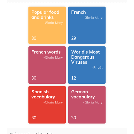
Popular food
French
and drinks
-Gloria Mary
-Gloria Mary
30
29
French words
World's Most
Dangerous
-Gloria Mary
Viruses
-Privát
30
12
Spanish
German
vocabulary
vocabulary
-Gloria Mary
-Gloria Mary
30
30