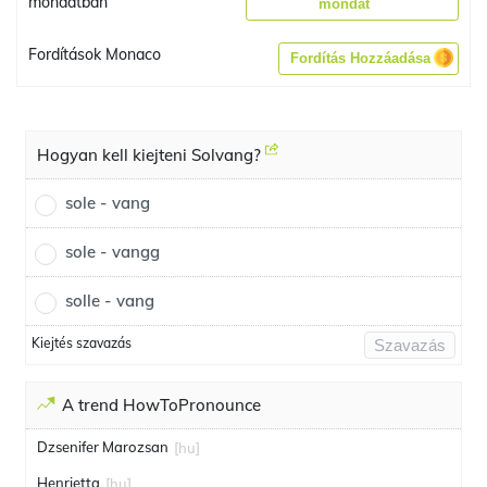
mondatban
mondat
Fordítások Monaco
Fordítás Hozzáadása
Hogyan kell kiejteni Solvang?
sole - vang
sole - vangg
solle - vang
Kiejtés szavazás
Szavazás
A trend HowToPronounce
Dzsenifer Marozsan
[hu]
Henrietta
[hu]