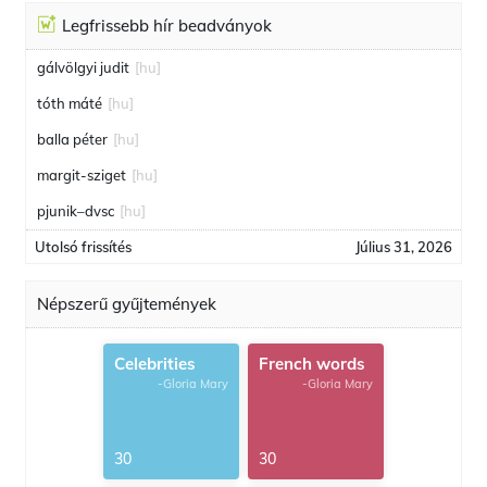
Legfrissebb hír beadványok
gálvölgyi judit
[hu]
tóth máté
[hu]
balla péter
[hu]
margit-sziget
[hu]
pjunik–dvsc
[hu]
Utolsó frissítés
Július 31, 2026
Népszerű gyűjtemények
Celebrities
French words
-Gloria Mary
-Gloria Mary
30
30