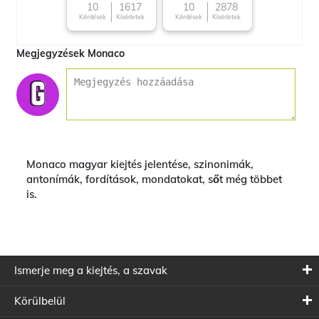
10
1617
10
2878
Kérdések
Kísérletek
Kérdések
Kísérletek
Megjegyzések Monaco
Monaco magyar kiejtés jelentése, szinonimák,
antonímák, fordítások, mondatokat, sőt még többet
is.
Ismerje meg a kiejtés, a szavak
Körülbelül