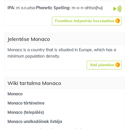
IPA:
mˈo.n.ɑtso
Phonetic Spelling:
m-o-n-ahtso
(
hu
)
Fonetikus helyesírás hozzáadása
Jelentése Monaco
Monaco is a country that is situated in Europe, which has a
minimum population density.
Add jelentése
Wiki tartalma Monaco
Monaco
Monaco történelme
Monaco (település)
Monaco uralkodóinak listája