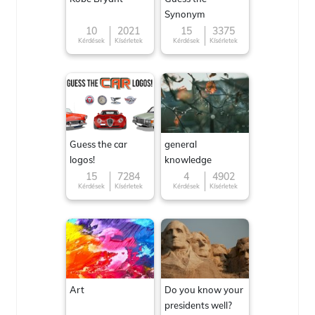
Synonym
10
2021
15
3375
Kérdések
Kísérletek
Kérdések
Kísérletek
Guess the car
general
logos!
knowledge
15
7284
4
4902
Kérdések
Kísérletek
Kérdések
Kísérletek
Art
Do you know your
presidents well?