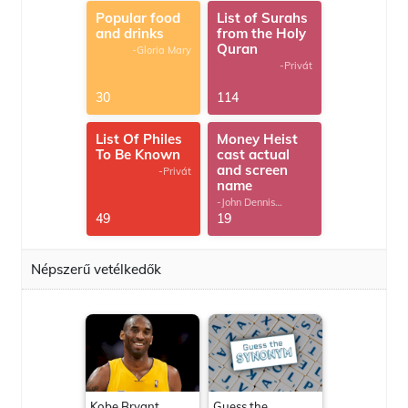
Popular food
List of Surahs
and drinks
from the Holy
Quran
-Gloria Mary
-Privát
30
114
List Of Philes
Money Heist
To Be Known
cast actual
and screen
-Privát
name
-John Dennis
G.Thomas
49
19
Népszerű vetélkedők
Kobe Bryant
Guess the