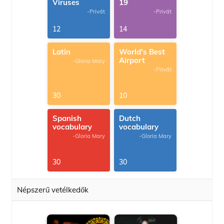
Viruses
19
-Privát
-Privát
12
14
Latin
World's Best
Airport
-Gloria Mary
-Privát
30
10
Spanish
Dutch
vocabulary
vocabulary
-Gloria Mary
-Gloria Mary
30
30
Népszerű vetélkedők