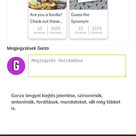
Are you a foodie?
Guess the
Check out these
Synonym
Famous cuisines
10
3055
15
3374
Kérdések
Kísérletek
Kérdések
Kísérletek
around the World
Megjegyzések Gorzo
Gorzo lengyel kiejtés jelentése, szinonimák,
antonímák, fordítások, mondatokat, sőt még többet
is.