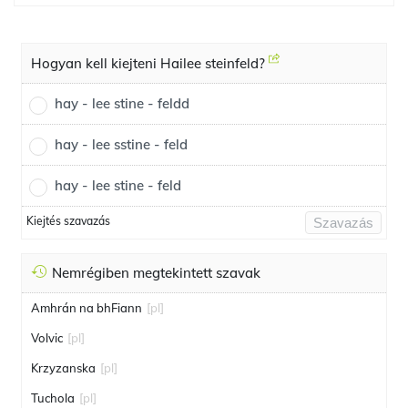
Hogyan kell kiejteni Hailee steinfeld?
hay - lee stine - feldd
hay - lee sstine - feld
hay - lee stine - feld
Kiejtés szavazás
Szavazás
Nemrégiben megtekintett szavak
Amhrán na bhFiann
[pl]
Volvic
[pl]
Krzyzanska
[pl]
Tuchola
[pl]