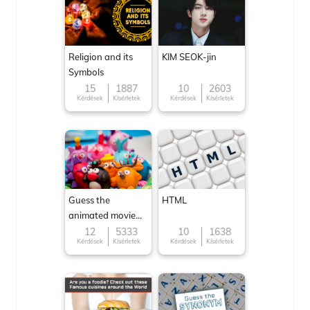
Religion and its
KIM SEOK-jin
Symbols
15
1887
10
2603
Kérdések
Kísérletek
Kérdések
Kísérletek
Guess the
HTML
animated movie
character
12
5333
10
1638
Kérdések
Kísérletek
Kérdések
Kísérletek