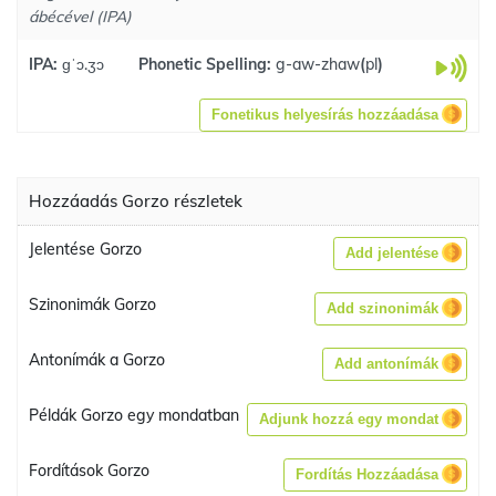
ábécével (IPA)
IPA:
ɡˈɔ.ʒɔ
Phonetic Spelling:
g-aw-zhaw
(
pl
)
Fonetikus helyesírás hozzáadása
Hozzáadás Gorzo részletek
Jelentése Gorzo
Add jelentése
Szinonimák Gorzo
Add szinonimák
Antonímák a Gorzo
Add antonímák
Példák Gorzo egy mondatban
Adjunk hozzá egy mondat
Fordítások Gorzo
Fordítás Hozzáadása