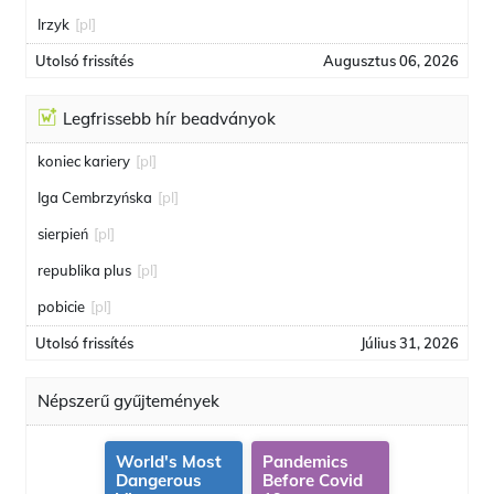
Irzyk
[pl]
Utolsó frissítés
Augusztus 06, 2026
Legfrissebb hír beadványok
koniec kariery
[pl]
Iga Cembrzyńska
[pl]
sierpień
[pl]
republika plus
[pl]
pobicie
[pl]
Utolsó frissítés
Július 31, 2026
Népszerű gyűjtemények
World's Most
Pandemics
Dangerous
Before Covid