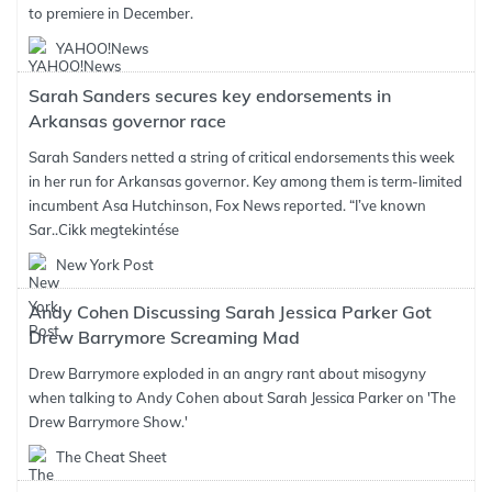
to premiere in December.
YAHOO!News
Sarah Sanders secures key endorsements in
Arkansas governor race
Sarah Sanders netted a string of critical endorsements this week
in her run for Arkansas governor. Key among them is term-limited
incumbent Asa Hutchinson, Fox News reported. “I’ve known
Sar..
Cikk megtekintése
New York Post
Andy Cohen Discussing Sarah Jessica Parker Got
Drew Barrymore Screaming Mad
Drew Barrymore exploded in an angry rant about misogyny
when talking to Andy Cohen about Sarah Jessica Parker on 'The
Drew Barrymore Show.'
The Cheat Sheet