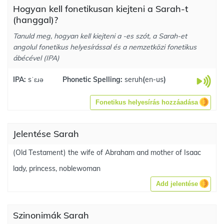
Hogyan kell fonetikusan kiejteni a Sarah-t
(hanggal)?
Tanuld meg, hogyan kell kiejteni a -es szót, a Sarah-et
angolul fonetikus helyesírással és a nemzetközi fonetikus
ábécével (IPA)
IPA:
sˈɛɹə
Phonetic Spelling:
seruh
(
en-us
)
Fonetikus helyesírás hozzáadása
Jelentése Sarah
(Old Testament) the wife of Abraham and mother of Isaac
lady, princess, noblewoman
Add jelentése
Szinonimák Sarah