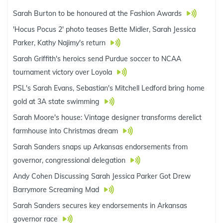
Sarah Burton to be honoured at the Fashion Awards
'Hocus Pocus 2' photo teases Bette Midler, Sarah Jessica
Parker, Kathy Najimy's return
Sarah Griffith's heroics send Purdue soccer to NCAA
tournament victory over Loyola
PSL's Sarah Evans, Sebastian's Mitchell Ledford bring home
gold at 3A state swimming
Sarah Moore's house: Vintage designer transforms derelict
farmhouse into Christmas dream
Sarah Sanders snaps up Arkansas endorsements from
governor, congressional delegation
Andy Cohen Discussing Sarah Jessica Parker Got Drew
Barrymore Screaming Mad
Sarah Sanders secures key endorsements in Arkansas
governor race