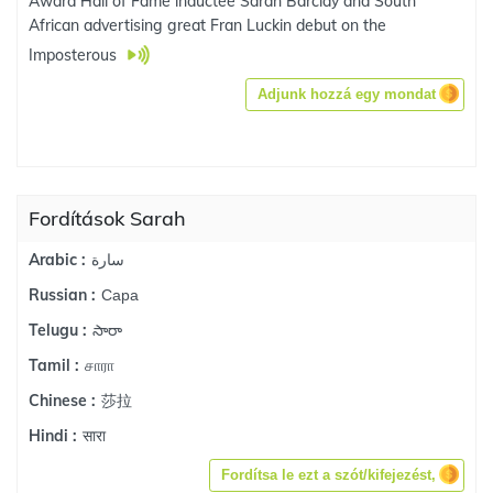
Award Hall of Fame inductee Sarah Barclay and South
African advertising great Fran Luckin debut on the
Imposterous
Adjunk hozzá egy mondat
Fordítások Sarah
سارة
Arabic :
Сара
Russian :
సారా
Telugu :
சாரா
Tamil :
莎拉
Chinese :
सारा
Hindi :
Fordítsa le ezt a szót/kifejezést,