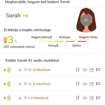
Megtanulják, hogyan kell kiejteni Sarah
Sarah
Értékelje a kiejtés nehézsége
3
Nagyon könnyű
Közepes
Nagyon nehéz
/5
Könnyű
Nehéz
(
307
szavazatok száma)
Kiejtés Sarah 41 audio mutatása
értékelések
50
értékelések
22
értékelések
4