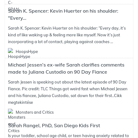
Sarah K. Spencer: Kevin Huerter on his shoulder:
"Every…
Sarah K. Spencer: Kevin Huerter on his shoulder: “Every day, it’s
kind of like waking up & feeling more like myself. Now it’s just
incorporating a lot of contact, playing against coaches ...
HoopsHype
Michael Jessen’s ex-wife Sarah clarifies comments
made to Juliana Custodio on 90 Day Fiance
Sarah Jessen is speaking out about the latest episode of 90 Day
Fiance. Pic credit: TLC Things got weird fast when Michael Jessen
and his fiancee, Juliana Custodio, sat down for their first..
Cikk
megtekintése
Monsters and Critics
Sarah Rangel, PhD, San Diego Kids First
Is your toddler, school age child, or teen having anxiety related to