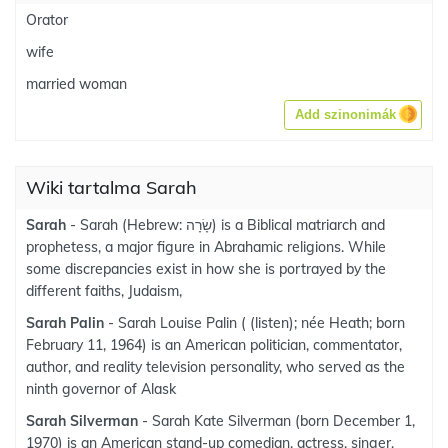
Orator
wife
married woman
Add szinonimák
Wiki tartalma Sarah
Sarah
- Sarah (Hebrew: שָׂרָה) is a Biblical matriarch and
prophetess, a major figure in Abrahamic religions. While
some discrepancies exist in how she is portrayed by the
different faiths, Judaism,
Sarah Palin
- Sarah Louise Palin ( (listen); née Heath; born
February 11, 1964) is an American politician, commentator,
author, and reality television personality, who served as the
ninth governor of Alask
Sarah Silverman
- Sarah Kate Silverman (born December 1,
1970) is an American stand-up comedian, actress, singer,