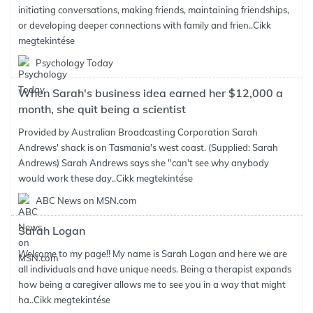
initiating conversations, making friends, maintaining friendships,
or developing deeper connections with family and frien..
Cikk
megtekintése
Psychology Today
When Sarah's business idea earned her $12,000 a
month, she quit being a scientist
Provided by Australian Broadcasting Corporation Sarah
Andrews' shack is on Tasmania's west coast. (Supplied: Sarah
Andrews) Sarah Andrews says she "can't see why anybody
would work these day..
Cikk megtekintése
ABC News on MSN.com
Sarah Logan
Welcome to my page!! My name is Sarah Logan and here we are
all individuals and have unique needs. Being a therapist expands
how being a caregiver allows me to see you in a way that might
ha..
Cikk megtekintése