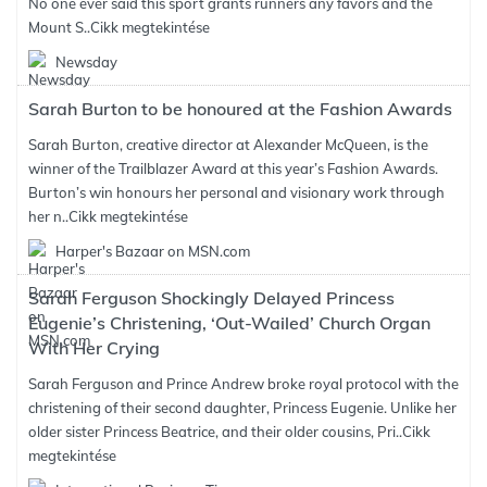
No one ever said this sport grants runners any favors and the
Mount S..
Cikk megtekintése
Newsday
Sarah Burton to be honoured at the Fashion Awards
Sarah Burton, creative director at Alexander McQueen, is the
winner of the Trailblazer Award at this year’s Fashion Awards.
Burton’s win honours her personal and visionary work through
her n..
Cikk megtekintése
Harper's Bazaar on MSN.com
Sarah Ferguson Shockingly Delayed Princess
Eugenie’s Christening, ‘Out-Wailed’ Church Organ
With Her Crying
Sarah Ferguson and Prince Andrew broke royal protocol with the
christening of their second daughter, Princess Eugenie. Unlike her
older sister Princess Beatrice, and their older cousins, Pri..
Cikk
megtekintése