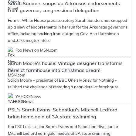
Sarah Sanders snaps up Arkansas endorsements
from governor, congressional delegation
Former White House press secretary Sarah Sanders has snapped
up a slew of endorsements in her run for the Arkansas governor's
office, including backing from outgoing Gov. Asa Hutchinson
and..
Cikk megtekintése
Fox News on MSN.com
Sarah Moore's house: Vintage designer transforms
derelict farmhouse into Christmas dream
Sarah Moore – presenter of BBC One’s Money for Nothing –
relished the challenge of restoring a near-derelict farmhouse.
YAHOO!News
PSL's Sarah Evans, Sebastian's Mitchell Ledford
bring home gold at 3A state swimming
Port St. Lucie senior Sarah Evans and Sebastian River junior
Mitchell Ledford earn gold medals at 3A state swimming