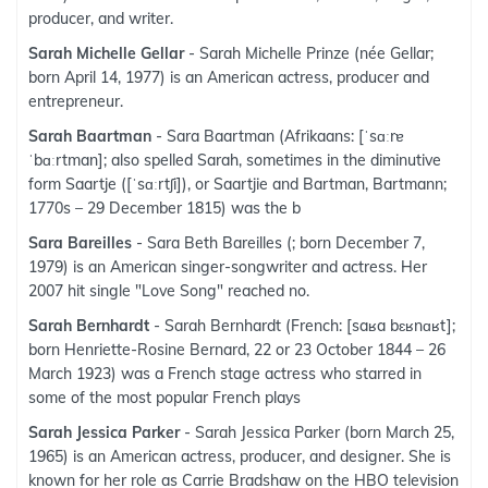
producer, and writer.
Sarah Michelle Gellar
- Sarah Michelle Prinze (née Gellar;
born April 14, 1977) is an American actress, producer and
entrepreneur.
Sarah Baartman
- Sara Baartman (Afrikaans: [ˈsɑːrɐ
ˈbɑːrtman]; also spelled Sarah, sometimes in the diminutive
form Saartje ([ˈsɑːrtʃi]), or Saartjie and Bartman, Bartmann;
1770s – 29 December 1815) was the b
Sara Bareilles
- Sara Beth Bareilles (; born December 7,
1979) is an American singer-songwriter and actress. Her
2007 hit single "Love Song" reached no.
Sarah Bernhardt
- Sarah Bernhardt (French: [saʁa bɛʁnɑʁt];
born Henriette-Rosine Bernard, 22 or 23 October 1844 – 26
March 1923) was a French stage actress who starred in
some of the most popular French plays
Sarah Jessica Parker
- Sarah Jessica Parker (born March 25,
1965) is an American actress, producer, and designer. She is
known for her role as Carrie Bradshaw on the HBO television