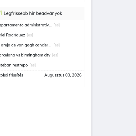
Legfrissebb hír beadványok
departamento administrativo de seguridad
[es]
riel Rodríguez
[es]
la oreja de van gogh conciertos
[es]
arcelona vs birmingham city
[es]
steban restrepo
[es]
olsó frissítés
Augusztus 03, 2026