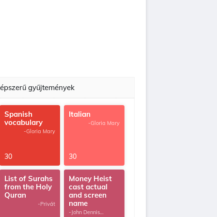
épszerű gyűjtemények
Spanish
Italian
vocabulary
-Gloria Mary
-Gloria Mary
30
30
List of Surahs
Money Heist
from the Holy
cast actual
Quran
and screen
name
-Privát
-John Dennis