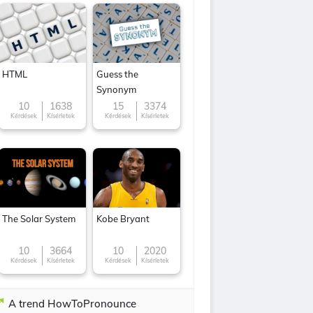
HTML
Guess the
Synonym
10
1638
15
3374
Kérdések
Kísérletek
Kérdések
Kísérletek
The Solar System
Kobe Bryant
10
3664
10
2020
Kérdések
Kísérletek
Kérdések
Kísérletek
A trend HowToPronounce