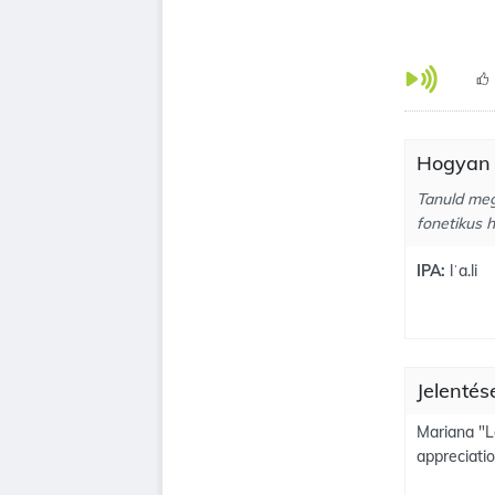
Hogyan k
Tanuld meg,
fonetikus h
IPA:
lˈa.li
Jelentése
Mariana "L
appreciati