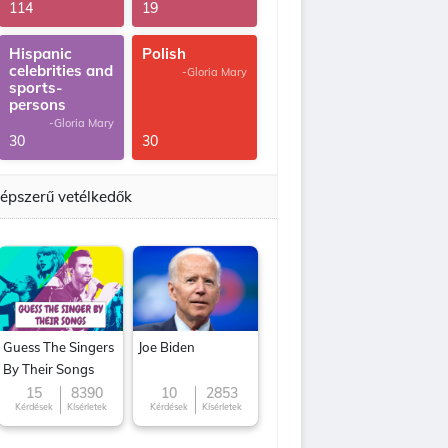
G.Thomas
114
19
Hispanic
Polish
celebrities and
-Gloria Mary
sports-
persons
-Gloria Mary
30
30
épszerű vetélkedők
Guess The Singers
Joe Biden
By Their Songs
15
8390
10
2853
Kérdések
Kísérletek
Kérdések
Kísérletek