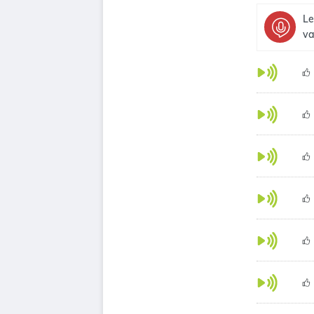
Le
va