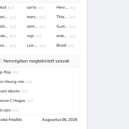
alud
carta
Henry cavill
[es]
[es]
[es]
ario Pergolini
marcelo tinelli
Thiago Almada
[es]
[es]
[es]
ichoacán
santa fe
Gustavo Petro
[es]
[es]
[es]
ederico Viñas
roja
embajador
[es]
[es]
[es]
ncendio
Luis Romo
Brasil
[es]
[es]
[es]
Nemrégiben megtekintett szavak
ip-flop
[es]
on Heung-min
[es]
nani sikerim
[es]
eanne C Hagan
[es]
is ojos
[es]
olsó frissítés
Augusztus 06, 2026