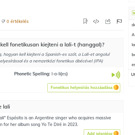
értékelés
0
A
ell fonetikusan kiejteni a lali-t (hanggal)?
 hogyan kell kiejteni a Spanish-es szót, a Lali-et angolul
b
elyesírással és a nemzetközi fonetikus ábécével (IPA)
e
Phonetic Spelling:
l-a-li
(
es
)
Ut
Fonetikus helyesírás hozzáadása
 lali
ali" Espósito is an Argentine singer who acquires massive
on for her album song Yo Te Diré in 2023.
Add jelentése