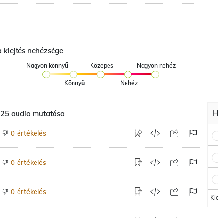
a kiejtés nehézsége
Nagyon könnyű
Közepes
Nagyon nehéz
Könnyű
Nehéz
H
li 25 audio mutatása
értékelés
0
értékelés
0
értékelés
0
Ki