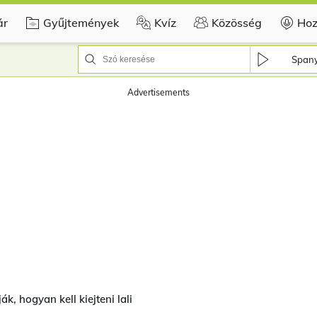
ár
Gyűjtemények
Kvíz
Közösség
Hoz
Spany
Advertisements
k, hogyan kell kiejteni lali