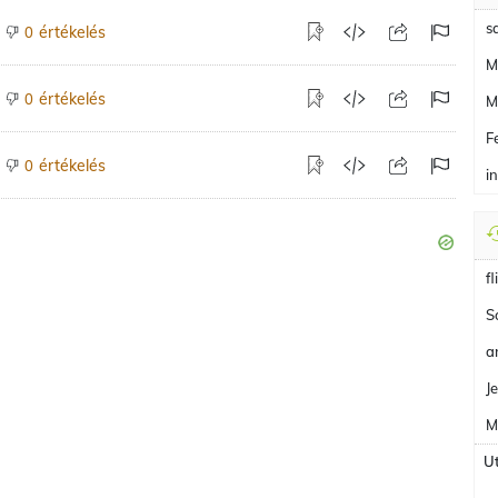
s
értékelés
0
M
értékelés
0
M
F
értékelés
0
i
fl
S
a
J
M
Ut