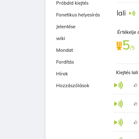
Próbáld kiejtés
lali
Fonetikus helyesírás
Jelentése
Értékelje 
wiki
5
/5
Mondat
Fordítás
Kiejtés la
Hírek
Hozzászólások