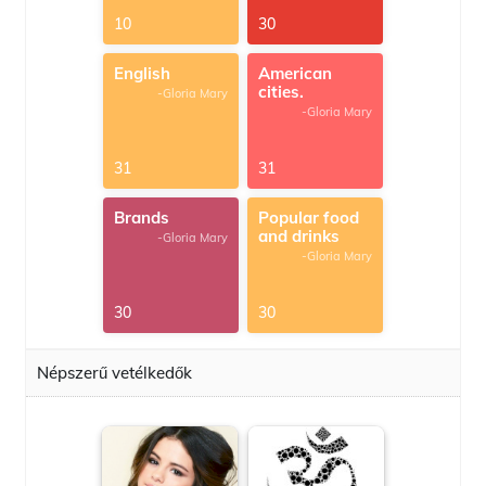
10
30
English
American
cities.
-Gloria Mary
-Gloria Mary
31
31
Brands
Popular food
and drinks
-Gloria Mary
-Gloria Mary
30
30
Népszerű vetélkedők