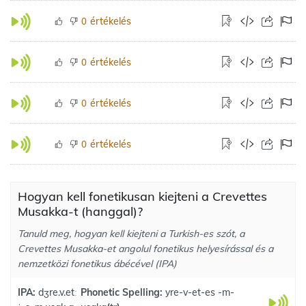
értékelés
0
értékelés
0
értékelés
0
értékelés
0
Hogyan kell fonetikusan kiejteni a Crevettes
Musakka-t (hanggal)?
Tanuld meg, hogyan kell kiejteni a Turkish-es szót, a
Crevettes Musakka-et angolul fonetikus helyesírással és a
nemzetközi fonetikus ábécével (IPA)
IPA:
dʒre.v.etː
Phonetic Spelling:
yre-v-et-es -m-