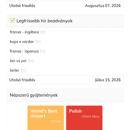
Utolsó frissítés
Augusztus 07, 2026
Legfrissebb hír beadványok
fransa - ingiltere
[tr]
kups x vardar
[tr]
fransa - ispanya
[tr]
lan vs yor
[tr]
terler
[tr]
Utolsó frissítés
Július 15, 2026
Népszerű gyűjtemények
World's Best
Polish
Airport
-Gloria Mary
-Privát