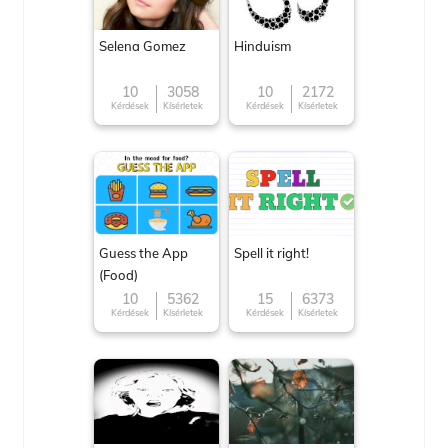
Selena Gomez
Hinduism
10
3058
10
2172
Kérdések
Kísérletek
Kérdések
Kísérletek
Guess the App
Spell it right!
(Food)
10
5362
15
6373
Kérdések
Kísérletek
Kérdések
Kísérletek