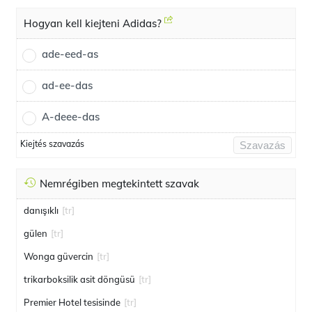
Hogyan kell kiejteni Adidas?
ade-eed-as
ad-ee-das
A-deee-das
Kiejtés szavazás
Szavazás
Nemrégiben megtekintett szavak
danışıklı
[tr]
gülen
[tr]
Wonga güvercin
[tr]
trikarboksilik asit döngüsü
[tr]
Premier Hotel tesisinde
[tr]