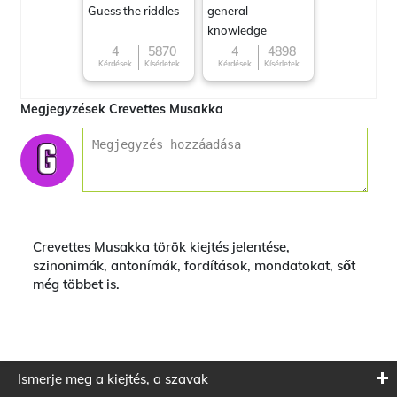
Guess the riddles
general
knowledge
4
5870
4
4898
Kérdések
Kísérletek
Kérdések
Kísérletek
Megjegyzések Crevettes Musakka
Crevettes Musakka török kiejtés jelentése,
szinonimák, antonímák, fordítások, mondatokat, sőt
még többet is.
Ismerje meg a kiejtés, a szavak