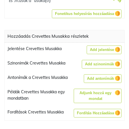
ˈɛs .m.usakːa
usaka
(
tr
)
Fonetikus helyesírás hozzáadása
Hozzáadás Crevettes Musakka részletek
Jelentése Crevettes Musakka
Add jelentése
Szinonimák Crevettes Musakka
Add szinonimák
Antonímák a Crevettes Musakka
Add antonímák
Példák Crevettes Musakka egy
Adjunk hozzá egy
mondatban
mondat
Fordítások Crevettes Musakka
Fordítás Hozzáadása