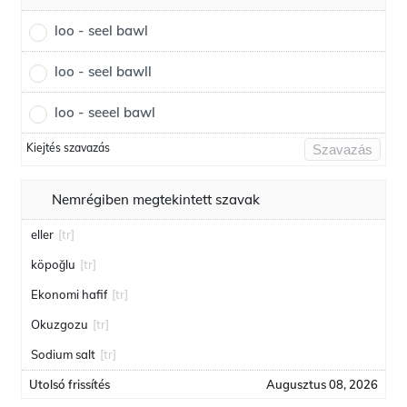
loo - seel bawl
loo - seel bawll
loo - seeel bawl
Kiejtés szavazás
Szavazás
Nemrégiben megtekintett szavak
eller
[tr]
köpoğlu
[tr]
Ekonomi hafif
[tr]
Okuzgozu
[tr]
Sodium salt
[tr]
Utolsó frissítés
Augusztus 08, 2026