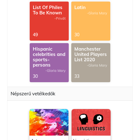
List Of Philes
Latin
To Be Known
-Gloria Mary
-Privát
49
30
Hispanic
Manchester
celebrities and
United Players
sports-
List 2020
persons
-Gloria Mary
-Gloria Mary
30
33
Népszerű vetélkedők