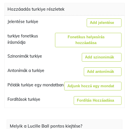
Hozzáadás turkiye részletek
Jelentése turkiye
Add jelentése
turkiye fonetikus
Fonetikus helyesírás
írásmódja
hozzáadása
Szinonimák turkiye
Add szinonimák
Antonímák a turkiye
Add antonímák
Példák turkiye egy mondatban
Adjunk hozzá egy mondat
Fordítások turkiye
Fordítás Hozzáadása
Melyik a Lucille Ball pontos kiejtése?