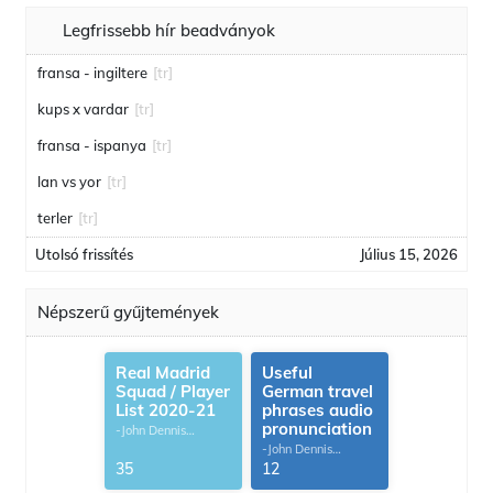
Legfrissebb hír beadványok
fransa - ingiltere
[tr]
kups x vardar
[tr]
fransa - ispanya
[tr]
lan vs yor
[tr]
terler
[tr]
Utolsó frissítés
Július 15, 2026
Népszerű gyűjtemények
Real Madrid
Useful
Squad / Player
German travel
List 2020-21
phrases audio
pronunciation
-John Dennis
G.Thomas
-John Dennis
G.Thomas
35
12