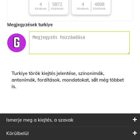
4
5872
4
4898
Kérdések
Kísérletek
Kérdések
Kísérletek
Megjegyzések turkiye
Turkiye török kiejtés jelentése, szinonimák,
antonímák, fordítások, mondatokat, sőt még többet
is.
Ismerje meg a kiejtés, a szavak
Körülbelül