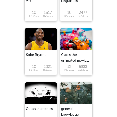
Art
Linguistics
10
1617
10
2477
Kérdések
Kísérletek
Kérdések
Kísérletek
Kobe Bryant
Guess the
animated movie
character
10
2021
12
5333
Kérdések
Kísérletek
Kérdések
Kísérletek
Guess the riddles
general
knowledge