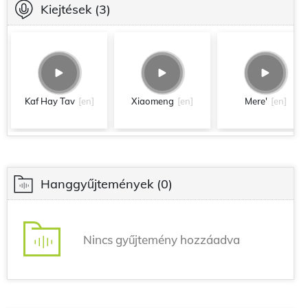
Kiejtések
(3)
Kaf Hay Tav
[en]
Xiaomeng
[en]
Mere'
[en]
Hanggyűjtemények
(0)
Nincs gyűjtemény hozzáadva