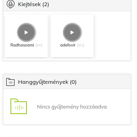
Kiejtések
(2)
Radhasoami
[en]
adefovir
[en]
Hanggyűjtemények
(0)
Nincs gyűjtemény hozzáadva