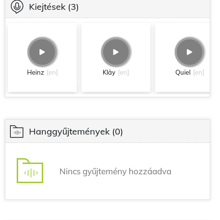
Kiejtések
(3)
Heinz
[en]
Kläy
[en]
Quiel
[en]
Hanggyűjtemények
(0)
Nincs gyűjtemény hozzáadva