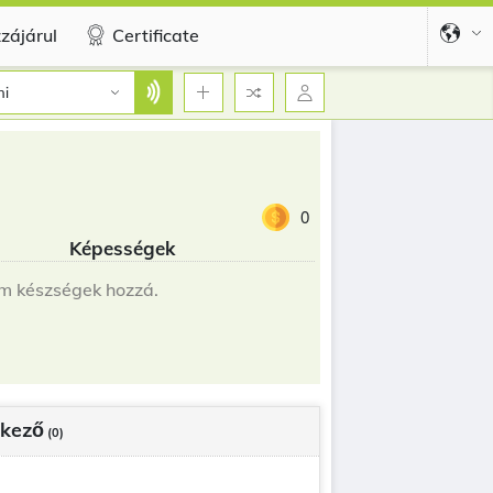
zájárul
Certificate
ni
0
Képességek
m készségek hozzá.
kező
(0)