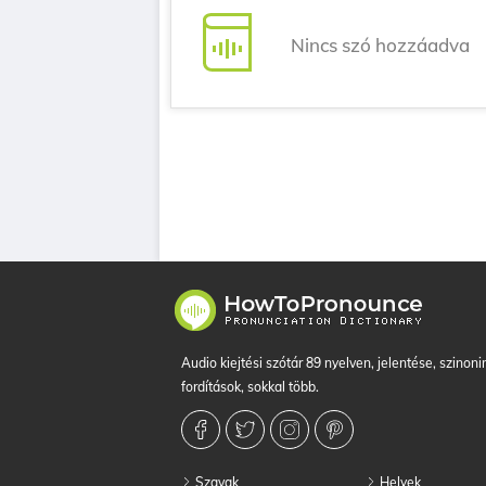
Nincs szó hozzáadva
Audio kiejtési szótár 89 nyelven, jelentése, szino
fordítások, sokkal több.
Szavak
Helyek