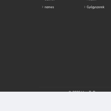
names
Gyógyszerek
© 2026 HowToPronounce. 