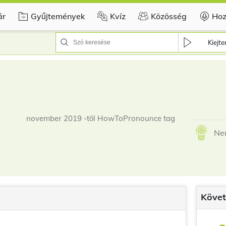
ár
Gyűjtemények
Kvíz
Közösség
Hoz
Kiejte
november 2019 -től HowToPronounce tag
Ne
Követ