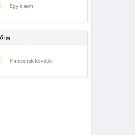
Egyik sem
ői
(0)
Nincsenek követői