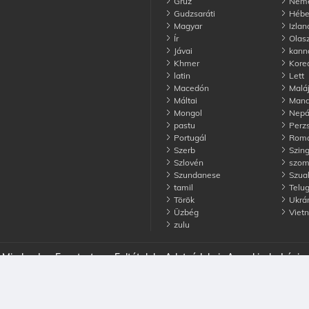
Grúz
Ném
Gudzsaráti
Hébe
Magyar
Izlan
Ír
Olas
Jávai
kann
Khmer
Kore
latin
Lett
Macedón
Malá
Máltai
Manda
Mongol
Nepá
pastu
Perz
Portugál
Rom
Szerb
Szing
Szlovén
szomá
Szundanese
Szuah
tamil
Telu
Török
Ukrá
Üzbég
Viet
zulu
Minden Jog Fenntartva
Feltételek
Adatvédelmi
A cookie-k
Lépjen