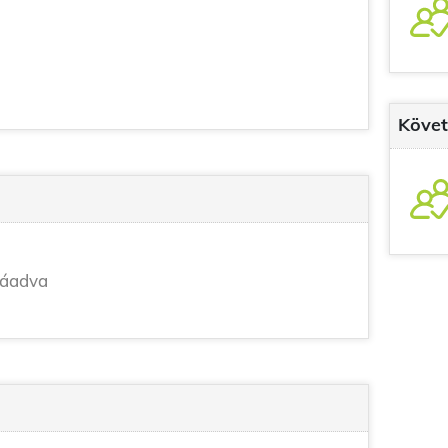
Követ
záadva