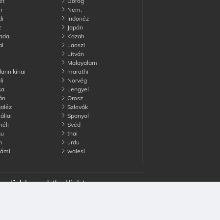
et
Görög
r
Nem.
di
Indonéz
z
Japán
ada
Kazah
ai
Laoszi
Litván
j
Malayalam
rin kínai
marathi
li
Norvég
sa
Lengyel
án
Orosz
aléz
Szlovák
liai
Spanyol
éli
Svéd
gu
thai
n
urdu
námi
walesi
 velünk kapcsolatba
Hirdet