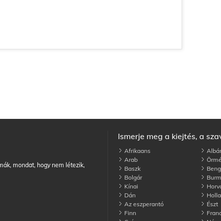
Ismerje meg a kiejtés, a sz
Afrikaans
Albá
Arab
Örmé
nimák, mondat, hogy nem létezik,
Baszk
Bengá
Bolgár
Burm
Kínai
Horv
Dán
Holl
Az eszperantó
Észt
Finn
Franc