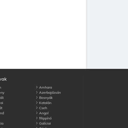
avak
n
Amhara
ny
Azerbajdzsán
li
Bosnyák
ai
Katalán
át
Cseh
and
Angol
filippínó
ia
Galíciai