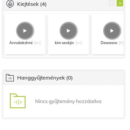
‹
›
Kiejtések
(4)
Annalakshmi
[en]
kim seokjin
[en]
Dewasne
[fr]
Hanggyűjtemények
(0)
Nincs gyűjtemény hozzáadva