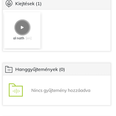
Kiejtések
(1)
al nath
[en]
Hanggyűjtemények
(0)
Nincs gyűjtemény hozzáadva