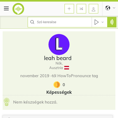
leah beard
Nők,
Ausztria
november 2019 -től HowToPronounce tag
0
Képességek
Nem készségek hozzá.