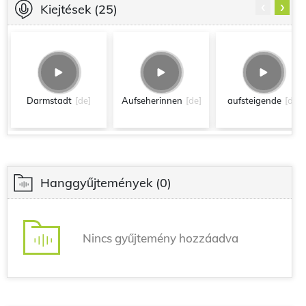
‹
›
Kiejtések
(25)
Darmstadt
[de]
Aufseherinnen
[de]
aufsteigende
[de]
Hanggyűjtemények
(0)
Nincs gyűjtemény hozzáadva