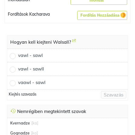
mondat
Fordítások Kacharava
Fordítás Hozzáadása
Hogyan kell kiejteni Walsall?
vawl - sawl
vawl - sawll
vaawl - sawl
Kiejtés szavazás
Szavazás
Nemrégiben megtekintett szavak
Kvernadze
[ka]
Gognadze
[ka]