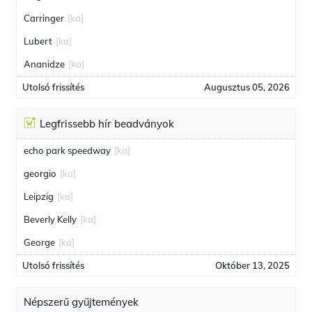
Carringer
[ka]
Lubert
[ka]
Ananidze
[ka]
Utolsó frissítés
Augusztus 05, 2026
Legfrissebb hír beadványok
echo park speedway
[ka]
georgio
[ka]
Leipzig
[ka]
Beverly Kelly
[ka]
George
[ka]
Utolsó frissítés
Október 13, 2025
Népszerű gyűjtemények