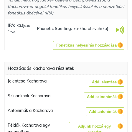
Tanuld meg, hogyan kell kiejteni a Georgian-es szót, a
Kacharava-et angolul fonetikus helyesírással és a nemzetközi
fonetikus ábécével (IPA)
IPA:
ka.tʃɐɹɑ
Phonetic Spelling:
ka-kharah-vuh
(
ka
)
ˈ.ːvə
Fonetikus helyesírás hozzáadása
Hozzáadás Kacharava részletek
Jelentése Kacharava
Add jelentése
Szinonimák Kacharava
Add szinonimák
Antonímák a Kacharava
Add antonímák
Példák Kacharava egy
Adjunk hozzá egy
mondatban