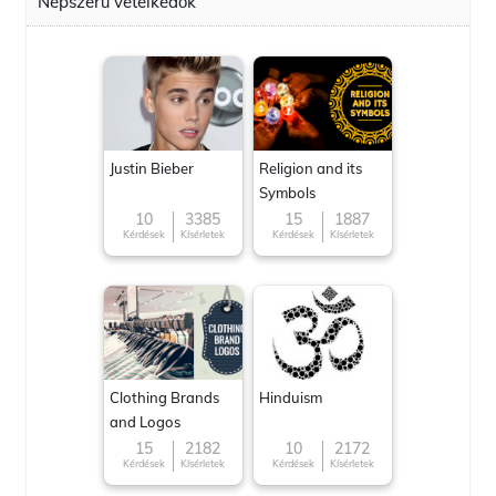
Népszerű vetélkedők
Justin Bieber
Religion and its
Symbols
10
3385
15
1887
Kérdések
Kísérletek
Kérdések
Kísérletek
Clothing Brands
Hinduism
and Logos
15
2182
10
2172
Kérdések
Kísérletek
Kérdések
Kísérletek