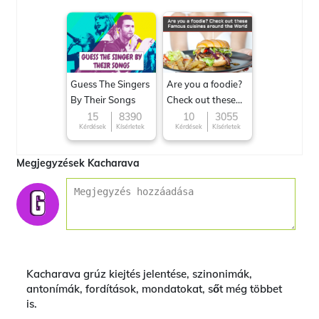
Guess The Singers
Are you a foodie?
By Their Songs
Check out these
Famous cuisines
15
8390
10
3055
Kérdések
Kísérletek
Kérdések
Kísérletek
around the World
Megjegyzések Kacharava
Kacharava grúz kiejtés jelentése, szinonimák,
antonímák, fordítások, mondatokat, sőt még többet
is.