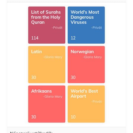
List of Surahs
World's Most
from the Holy
Dangerous
Quran
Viruses
-Privát
-Privát
114
12
Latin
Norwegian
-Gloria Mary
-Gloria Mary
30
30
Afrikaans
World's Best
Airport
-Gloria Mary
-Privát
30
10