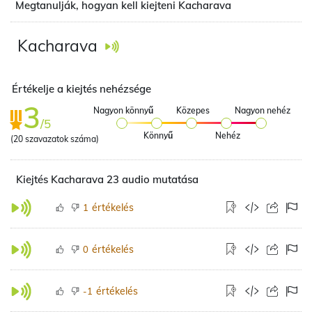
Megtanulják, hogyan kell kiejteni Kacharava
Kacharava
Értékelje a kiejtés nehézsége
3
Nagyon könnyű
Közepes
Nagyon nehéz
/5
Könnyű
Nehéz
(
20
szavazatok száma)
Kiejtés Kacharava 23 audio mutatása
értékelés
1
értékelés
0
értékelés
-1