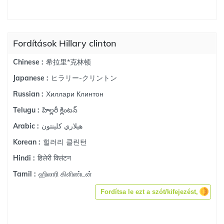
Fordítások Hillary clinton
希拉里*克林顿
Chinese :
ヒラリー-クリントン
Japanese :
Хиллари Клинтон
Russian :
హిల్లరీ క్లింటన్
Telugu :
هيلاري كلينتون
Arabic :
힐러리 클린턴
Korean :
हिलेरी क्लिंटन
Hindi :
ஹிலாரி கிளிண்டன்
Tamil :
Fordítsa le ezt a szót/kifejezést,