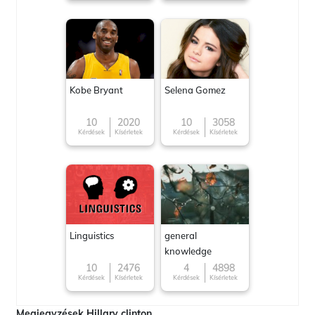
Kobe Bryant
Selena Gomez
10
2020
10
3058
Kérdések
Kísérletek
Kérdések
Kísérletek
Linguistics
general
knowledge
10
2476
4
4898
Kérdések
Kísérletek
Kérdések
Kísérletek
Megjegyzések Hillary clinton