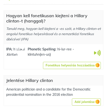
Hogyan kell fonetikusan kiejteni a Hillary
clinton-t (hanggal)?
Tanuld meg, hogyan kell kiejteni a -es szót, a Hillary clinton-et
angolul fonetikus helyesírással és a nemzetközi fonetikus
ábécével (IPA)
IPA:
hˈɪ.l.ɚ.ɹi
Phonetic Spelling:
hi-lur-ree -
.klɪntən
klintuhn
(
en-us
)
Fonetikus helyesírás hozzáadása
Jelentése Hillary clinton
American politician and a candidate for the Democratic
presidential nomination in the 2016 election
Add jelentése