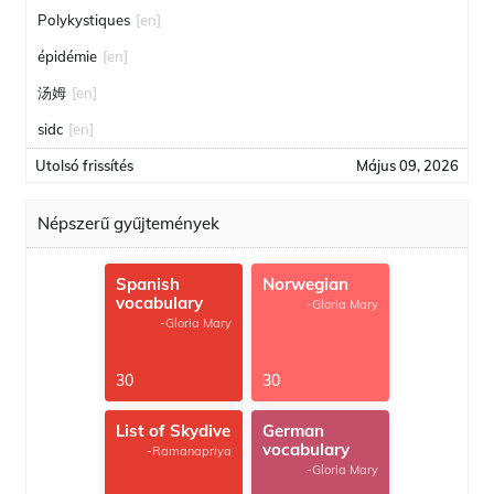
Polykystiques
[en]
épidémie
[en]
汤姆
[en]
sidc
[en]
Utolsó frissítés
Május 09, 2026
Népszerű gyűjtemények
Spanish
Norwegian
vocabulary
-Gloria Mary
-Gloria Mary
30
30
List of Skydive
German
vocabulary
-Ramanapriya
-Gloria Mary