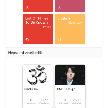
30
30
List Of Philes
English
To Be Known
-Gloria Mary
-Privát
49
31
Népszerű vetélkedők
Hinduism
KIM SEOK-jin
10
2172
10
2603
Kérdések
Kísérletek
Kérdések
Kísérletek