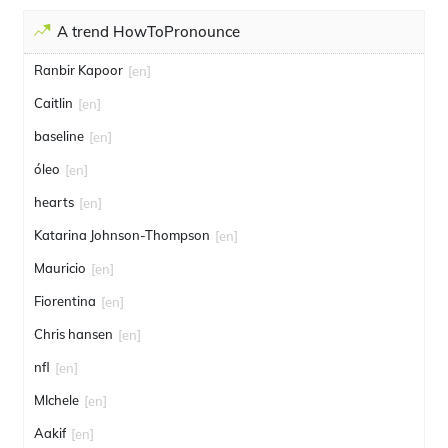
A trend HowToPronounce
Ranbir Kapoor
[en]
Caitlin
[en]
baseline
[en]
óleo
[en]
hearts
[en]
Katarina Johnson-Thompson
[en]
Mauricio
[en]
Fiorentina
[en]
Chris hansen
[en]
nfl
[en]
MIchele
[en]
Aakif
[en]