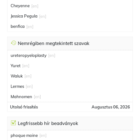
Cheyenne
[en]
Jessica Pegula
[en]
benfica
[en]
Nemrégiben megtekintett szavak
ureteropyeloplasty
[en]
Yuret
[en]
Waluk
[en]
Lermes
[en]
Mahnomen
[en]
Utolsó frissítés
Augusztus 06, 2026
Legfrissebb hír beadványok
phoque moine
[en]