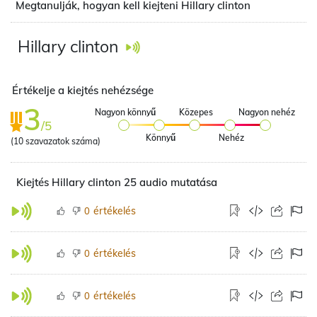
Megtanulják, hogyan kell kiejteni Hillary clinton
Hillary clinton
Értékelje a kiejtés nehézsége
3
Nagyon könnyű
Közepes
Nagyon nehéz
/5
Könnyű
Nehéz
(
10
szavazatok száma)
Kiejtés Hillary clinton 25 audio mutatása
értékelés
0
értékelés
0
értékelés
0