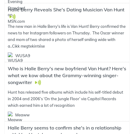
Halle Berry Reveals She's Dating Musician Van Hunt
The new man in Halle Berry's life is Van Hunt! Berry confirmed the
news to her Instagram followers on Thursday. The Oscar winner
and mom of two shared a photo of herself smiling wide with
a..
Cikk megtekintése
WUSA9
Who is Halle Berry's new boyfriend Van Hunt? Here's
what we kow about the Grammy-winning singer-
songwriter
Hunt has released five albums which include his self-titled debut
in 2004 and 2006’s ‘On the Jungle Floor’ via Capitol Records
which earned him a lot of recognition
Meaww
Halle Berry seems to confirm she's in a relationship