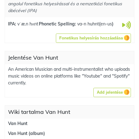
angolul fonetikus helyesírással és a nemzetközi fonetikus
ábécével (IPA)
IPA:
vˈæ.n hʌnt
Phonetic Spelling:
va-n huhnt
(
en-us
)
Fonetikus helyesírás hozzáadása
Jelentése Van Hunt
An American Musician and multi-instrumentalist who uploads
music videos on online platforms like "Youtube" and "Spotify"
currently.
Add jelentése
Wiki tartalma Van Hunt
Van Hunt
Van Hunt (album)