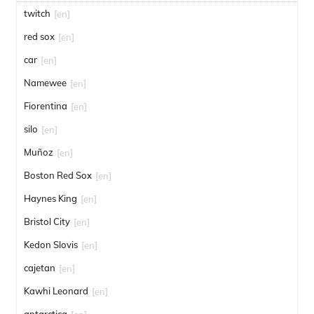
twitch
[en]
red sox
[en]
car
[en]
Namewee
[en]
Fiorentina
[en]
silo
[en]
Muñoz
[en]
Boston Red Sox
[en]
Haynes King
[en]
Bristol City
[en]
Kedon Slovis
[en]
cajetan
[en]
Kawhi Leonard
[en]