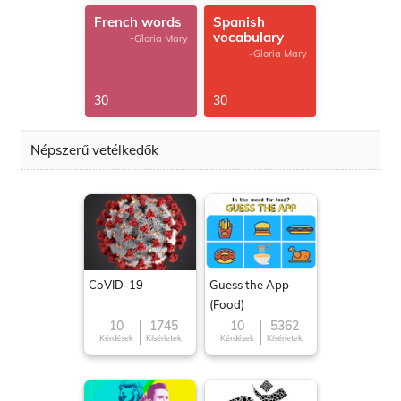
French words
Spanish
vocabulary
-Gloria Mary
-Gloria Mary
30
30
Népszerű vetélkedők
CoVID-19
Guess the App
(Food)
10
1745
10
5362
Kérdések
Kísérletek
Kérdések
Kísérletek