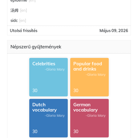
épidémie
[en]
汤姆
[en]
sidc
[en]
Utolsó frissítés
Május 09, 2026
Népszerű gyűjtemények
Celebrities
Popular food
and drinks
-Gloria Mary
-Gloria Mary
30
30
Dutch
German
vocabulary
vocabulary
-Gloria Mary
-Gloria Mary
30
30