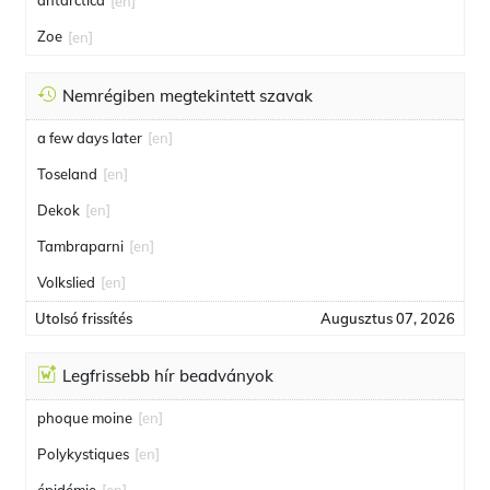
antarctica
[en]
Zoe
[en]
Nemrégiben megtekintett szavak
a few days later
[en]
Toseland
[en]
Dekok
[en]
Tambraparni
[en]
Volkslied
[en]
Utolsó frissítés
Augusztus 07, 2026
Legfrissebb hír beadványok
phoque moine
[en]
Polykystiques
[en]