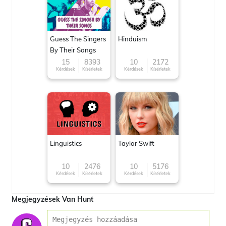
Guess The Singers
Hinduism
By Their Songs
15
8393
10
2172
Kérdések
Kísérletek
Kérdések
Kísérletek
Linguistics
Taylor Swift
10
2476
10
5176
Kérdések
Kísérletek
Kérdések
Kísérletek
Megjegyzések Van Hunt