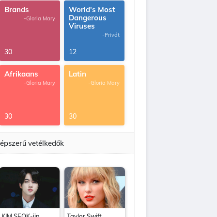
Brands
World's Most
Dangerous
-Gloria Mary
Viruses
-Privát
30
12
Afrikaans
Latin
-Gloria Mary
-Gloria Mary
30
30
épszerű vetélkedők
KIM SEOK-jin
Taylor Swift