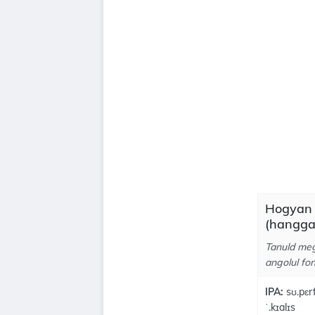
Hogyan k
(hangga
Tanuld meg,
angolul fon
IPA:
sʊ.pɛrf
ˈ.kɪalɪs