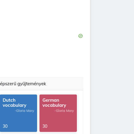
épszerű gyűjtemények
Dutch
German
vocabulary
vocabulary
-Gloria Mary
-Gloria Mary
30
30