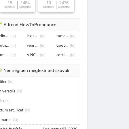
15
1484
10
2476
Kérdések
Kísérletek
Kérdések
Kísérletek
A trend HowToPronounce
elineare
lex specialis
tumenti
[la]
[la]
[la]
iatriba
veni vidi vici
apophthegma
[la]
[la]
[la]
andatum
VINCIT
corticofugal
[la]
[la]
[la]
Nemrégiben megtekintett szavak
tifer
[la]
niversalis
[la]
ffa
[la]
tum est, ilicet
[la]
umores
[la]