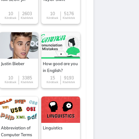
10
2603
10
5176
Kérdések
Kísérletek
Kérdések
Kísérletek
Justin Bieber
How good are you
in English?
10
3385
15
9193
Kérdések
Kísérletek
Kérdések
Kísérletek
Abbreviation of
Linguistics
Computer Terms