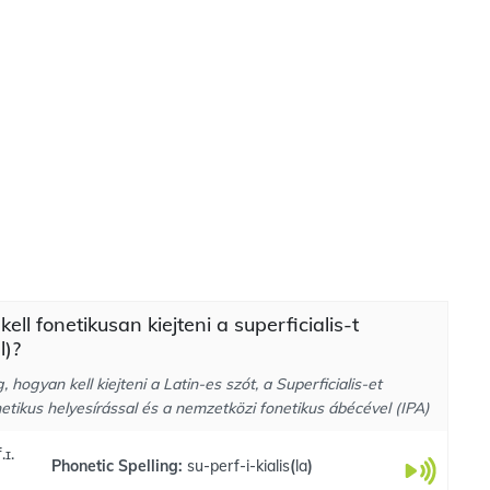
ell fonetikusan kiejteni a superficialis-t
l)?
 hogyan kell kiejteni a Latin-es szót, a Superficialis-et
etikus helyesírással és a nemzetközi fonetikus ábécével (IPA)
.ɪ.
Phonetic Spelling:
su-perf-i-kialis
(
la
)