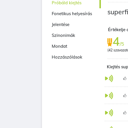
Próbáld kiejtés
superfi
Fonetikus helyesírás
Jelentése
Értékelje 
Szinonimák
4
/5
Mondat
(
42
szavazat
Hozzászólások
Kiejtés su