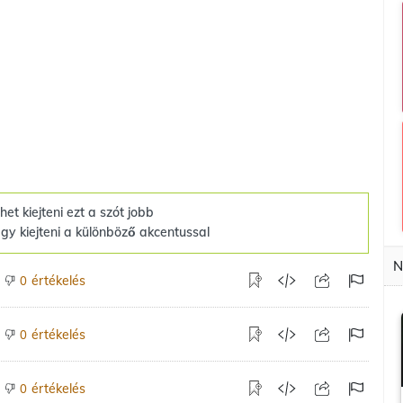
het kiejteni ezt a szót jobb
gy kiejteni a különböző akcentussal
N
értékelés
0
értékelés
0
értékelés
0