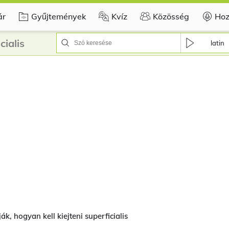
ár
Gyűjtemények
Kvíz
Közösség
Hoz
ialis
latin
k, hogyan kell kiejteni superficialis