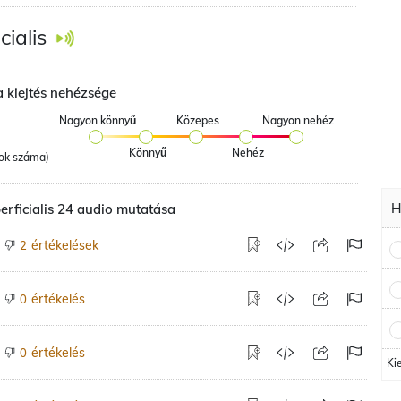
cialis
a kiejtés nehézsége
Nagyon könnyű
Közepes
Nagyon nehéz
Könnyű
Nehéz
ok száma)
H
perficialis 24 audio mutatása
értékelések
2
értékelés
0
értékelés
0
Ki