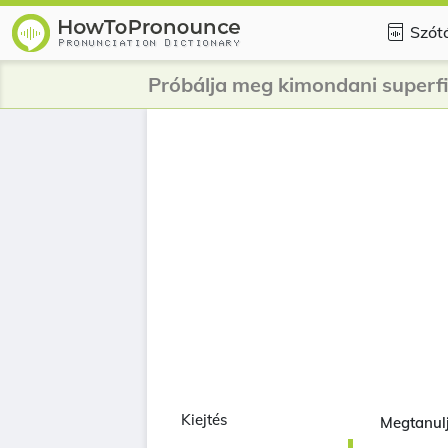
Szót
Próbálja meg kimondani superfic
Kiejtés
Megtanuljá