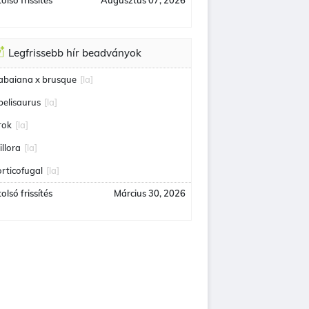
olsó frissítés
Augusztus 07, 2026
Legfrissebb hír beadványok
tabaiana x brusque
[la]
belisaurus
[la]
rok
[la]
illora
[la]
orticofugal
[la]
olsó frissítés
Március 30, 2026