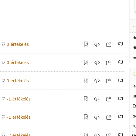
d
értékelés
0
d
m
értékelés
0
értékelés
0
le
u
értékelés
-1
E
ac
értékelés
-1
r
értékelés
-2