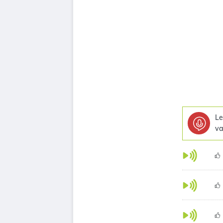
Le
va