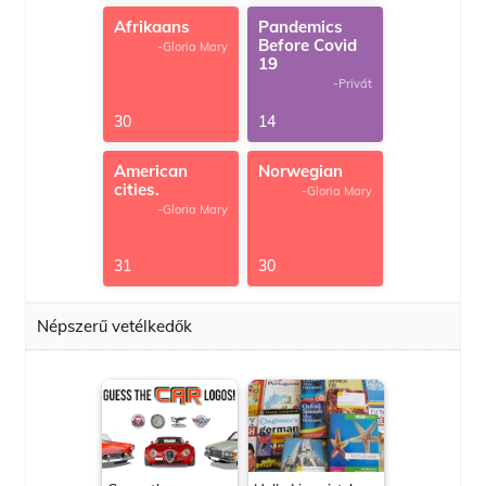
Afrikaans
Pandemics
Before Covid
-Gloria Mary
19
-Privát
30
14
American
Norwegian
cities.
-Gloria Mary
-Gloria Mary
31
30
Népszerű vetélkedők