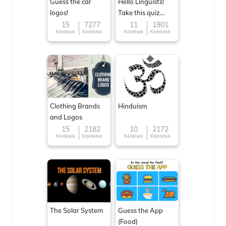
Guess the car
Hello Linguists!
logos!
Take this quiz
now!
15
7277
11
1901
Kérdések
Kísérletek
Kérdések
Kísérletek
Clothing Brands
Hinduism
and Logos
15
2182
10
2172
Kérdések
Kísérletek
Kérdések
Kísérletek
The Solar System
Guess the App
(Food)