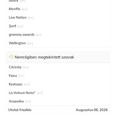
aback
[en]
Monfils
[en]
Live Nation
[en]
Şerif
[en]
grammy awards
[en]
Wellington
[en]
Nemrégiben megtekintett szavak
Citrinita
[en]
Feinz
[en]
Keshaan
[en]
La Voiture Noire”
[en]
Amamihe
[en]
Utolsó frissítés
Augusztus 06, 2026