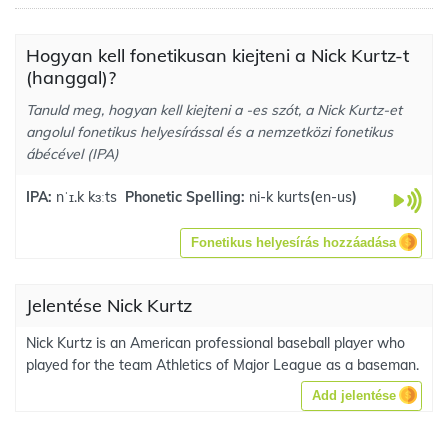
Hogyan kell fonetikusan kiejteni a Nick Kurtz-t
(hanggal)?
Tanuld meg, hogyan kell kiejteni a -es szót, a Nick Kurtz-et
angolul fonetikus helyesírással és a nemzetközi fonetikus
ábécével (IPA)
IPA:
nˈɪ.k kɜːts
Phonetic Spelling:
ni-k kurts
(
en-us
)
Fonetikus helyesírás hozzáadása
Jelentése Nick Kurtz
Nick Kurtz is an American professional baseball player who
played for the team Athletics of Major League as a baseman.
Add jelentése