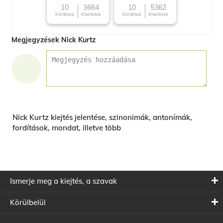
10
3664
10
5362
Kérdések
Kísérletek
Kérdések
Kísérletek
Megjegyzések Nick Kurtz
Nick Kurtz kiejtés jelentése, szinonimák, antonímák,
fordítások, mondat, illetve több
Ismerje meg a kiejtés, a szavak
Körülbelül