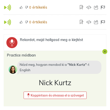
értékelés
0
értékelés
0
Rekordot, majd hallgasd meg a kiejtést
Practice módban
Nézd meg, hogyan mondod ki a
Nick Kurtz
-t
English
Nick Kurtz
Koppintson és olvassa el a szöveget