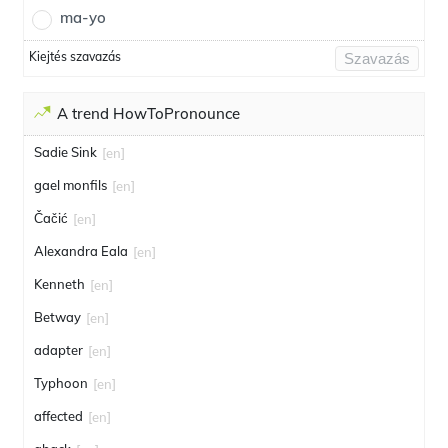
ma-yo
Kiejtés szavazás
Szavazás
A trend HowToPronounce
Sadie Sink
[en]
gael monfils
[en]
Čačić
[en]
Alexandra Eala
[en]
Kenneth
[en]
Betway
[en]
adapter
[en]
Typhoon
[en]
affected
[en]