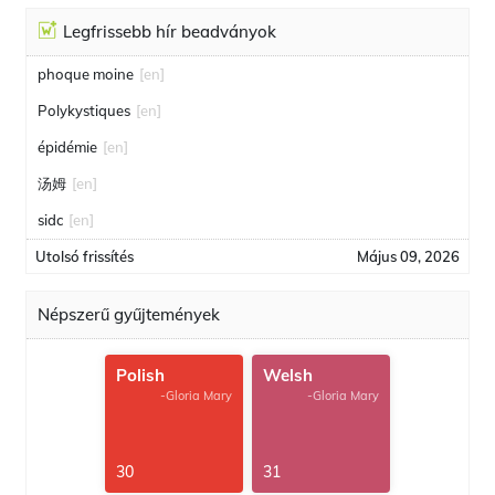
Legfrissebb hír beadványok
phoque moine
[en]
Polykystiques
[en]
épidémie
[en]
汤姆
[en]
sidc
[en]
Utolsó frissítés
Május 09, 2026
Népszerű gyűjtemények
Polish
Welsh
-Gloria Mary
-Gloria Mary
30
31