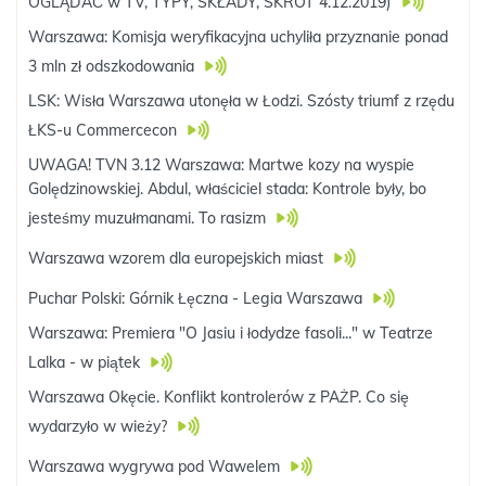
OGLĄDAĆ w TV, TYPY, SKŁADY, SKRÓT 4.12.2019)
Warszawa: Komisja weryfikacyjna uchyliła przyznanie ponad
3 mln zł odszkodowania
LSK: Wisła Warszawa utonęła w Łodzi. Szósty triumf z rzędu
ŁKS-u Commercecon
UWAGA! TVN 3.12 Warszawa: Martwe kozy na wyspie
Golędzinowskiej. Abdul, właściciel stada: Kontrole były, bo
jesteśmy muzułmanami. To rasizm
Warszawa wzorem dla europejskich miast
Puchar Polski: Górnik Łęczna - Legia Warszawa
Warszawa: Premiera "O Jasiu i łodydze fasoli..." w Teatrze
Lalka - w piątek
Warszawa Okęcie. Konflikt kontrolerów z PAŻP. Co się
wydarzyło w wieży?
Warszawa wygrywa pod Wawelem