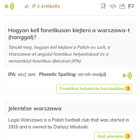
értékelés
0
Hogyan kell fonetikusan kiejteni a warszawa-t
(hanggal)?
Tanuld meg, hogyan kell kiejteni a Polish-es szót, a
Warszawa-et angolul fonetikus helyesírással és a
nemzetközi fonetikus ábécével (IPA)
IPA:
va.rʃˈ.ava
Phonetic Spelling:
va-rsh-ava
(
pl
)
Fonetikus helyesírás hozzáadása
Jelentése warszawa
Legia Warszawa is a Polish football club that was started in
1916 and is owned by Dariusz Mioduski.
Add jelentése