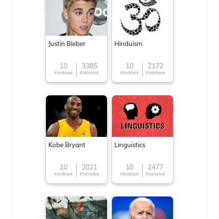
Justin Bieber
Hinduism
10
3385
10
2172
Kérdések
Kísérletek
Kérdések
Kísérletek
Kobe Bryant
Linguistics
10
2021
10
2477
Kérdések
Kísérletek
Kérdések
Kísérletek