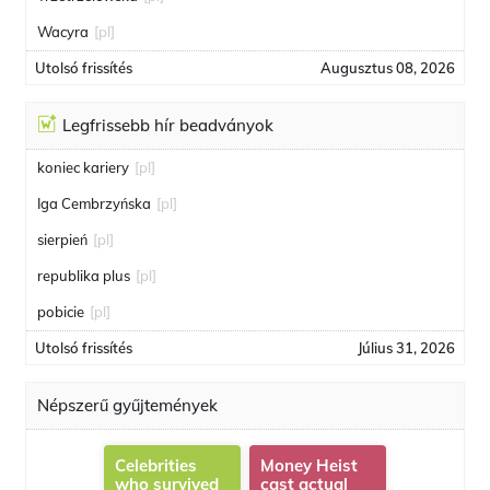
Wacyra
[pl]
Utolsó frissítés
Augusztus 08, 2026
Legfrissebb hír beadványok
koniec kariery
[pl]
Iga Cembrzyńska
[pl]
sierpień
[pl]
republika plus
[pl]
pobicie
[pl]
Utolsó frissítés
Július 31, 2026
Népszerű gyűjtemények
Celebrities
Money Heist
who survived
cast actual