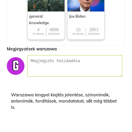
general
Joe Biden
knowledge
4
4898
10
2853
Kérdések
Kísérletek
Kérdések
Kísérletek
Megjegyzések warszawa
Warszawa lengyel kiejtés jelentése, szinonimák,
antonímák, fordítások, mondatokat, sőt még többet
is.