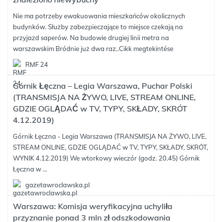
Nie ma potrzeby ewakuowania mieszkańców okolicznych
budynków. Służby zabezpieczające to miejsce czekają na
przyjazd saperów. Na budowie drugiej linii metra na
warszawskim Bródnie już dwa raz..
Cikk megtekintése
RMF 24
Górnik Łęczna – Legia Warszawa, Puchar Polski
(TRANSMISJA NA ŻYWO, LIVE, STREAM ONLINE,
GDZIE OGLĄDAĆ w TV, TYPY, SKŁADY, SKRÓT
4.12.2019)
Górnik Łęczna - Legia Warszawa (TRANSMISJA NA ŻYWO, LIVE,
STREAM ONLINE, GDZIE OGLĄDAĆ w TV, TYPY, SKŁADY, SKRÓT,
WYNIK 4.12.2019) We wtorkowy wieczór (godz. 20.45) Górnik
Łęczna w ...
gazetawroclawska.pl
Warszawa: Komisja weryfikacyjna uchyliła
przyznanie ponad 3 mln zł odszkodowania