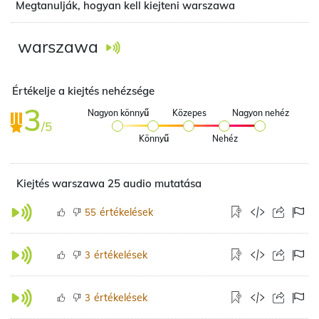
Megtanulják, hogyan kell kiejteni warszawa
warszawa
Értékelje a kiejtés nehézsége
3
Nagyon könnyű
Közepes
Nagyon nehéz
/5
Könnyű
Nehéz
Kiejtés warszawa 25 audio mutatása
értékelések
55
értékelések
3
értékelések
3