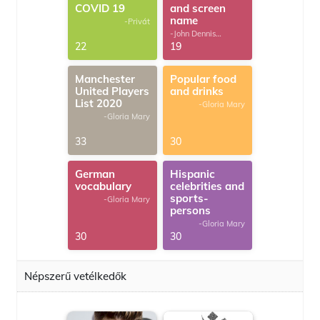
COVID 19
and screen
name
-Privát
-John Dennis
G.Thomas
22
19
Manchester
Popular food
United Players
and drinks
List 2020
-Gloria Mary
-Gloria Mary
33
30
German
Hispanic
vocabulary
celebrities and
sports-
-Gloria Mary
persons
-Gloria Mary
30
30
Népszerű vetélkedők