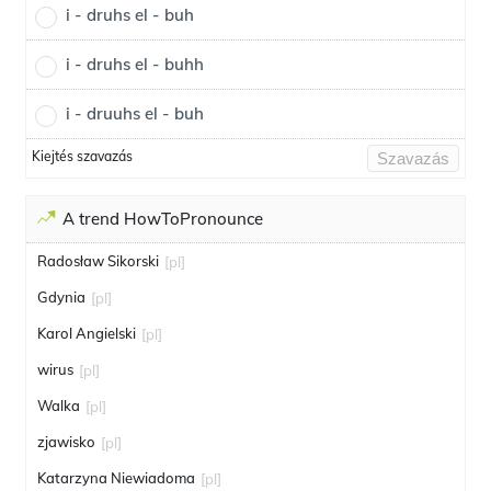
i - druhs el - buh
i - druhs el - buhh
i - druuhs el - buh
Kiejtés szavazás
Szavazás
A trend HowToPronounce
Radosław Sikorski
[pl]
Gdynia
[pl]
Karol Angielski
[pl]
wirus
[pl]
Walka
[pl]
zjawisko
[pl]
Katarzyna Niewiadoma
[pl]