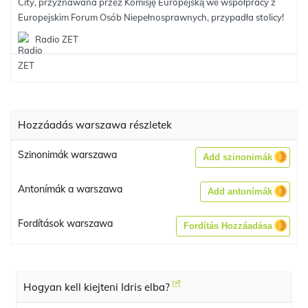
City, przyznawana przez Komisję Europejską we współpracy z
Europejskim Forum Osób Niepełnosprawnych, przypadła stolicy!
Radio ZET
Hozzáadás warszawa részletek
Szinonimák warszawa
Add szinonimák
Antonímák a warszawa
Add antonímák
Fordítások warszawa
Fordítás Hozzáadása
Hogyan kell kiejteni Idris elba?