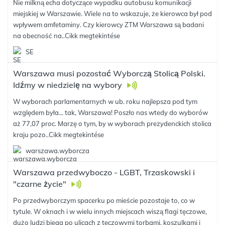
Nie milkną echa dotyczące wypadku autobusu komunikacji
miejskiej w Warszawie. Wiele na to wskazuje, że kierowca był pod
wpływem amfetaminy. Czy kierowcy ZTM Warszawa są badani
na obecność na..
Cikk megtekintése
SE
Warszawa musi pozostać Wyborczą Stolicą Polski.
Idźmy w niedzielę na wybory
W wyborach parlamentarnych w ub. roku najlepsza pod tym
względem była... tak, Warszawa! Poszło nas wtedy do wyborów
aż 77,07 proc. Marzę o tym, by w wyborach prezydenckich stolica
kraju pozo..
Cikk megtekintése
warszawa.wyborcza
Warszawa przedwyboczo - LGBT, Trzaskowski i
"czarne życie"
Po przedwyborczym spacerku po mieście pozostaje to, co w
tytule. W oknach i w wielu innych miejscach wiszą flagi tęczowe,
dużo ludzi biega po ulicach z tęczowymi torbami, koszulkami i