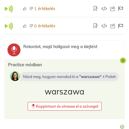
értékelés
1
értékelés
0
Rekordot, majd hallgasd meg a kiejtést
Practice módban
Nézd meg, hogyan mondod ki a
warszawa
-t
Polish
warszawa
Koppintson és olvassa el a szöveget