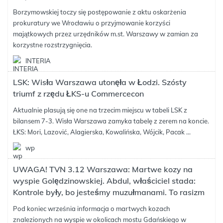
Borzymowskiej toczy się postępowanie z aktu oskarżenia
prokuratury we Wrocławiu o przyjmowanie korzyści
majątkowych przez urzędników m.st. Warszawy w zamian za
korzystne rozstrzygnięcia.
INTERIA
LSK: Wisła Warszawa utonęła w Łodzi. Szósty
triumf z rzędu ŁKS-u Commercecon
Aktualnie plasują się one na trzecim miejscu w tabeli LSK z
bilansem 7-3. Wisła Warszawa zamyka tabelę z zerem na koncie.
ŁKS: Mori, Lazović, Alagierska, Kowalińska, Wójcik, Pacak ...
wp
UWAGA! TVN 3.12 Warszawa: Martwe kozy na
wyspie Golędzinowskiej. Abdul, właściciel stada:
Kontrole były, bo jesteśmy muzułmanami. To rasizm
Pod koniec września informacja o martwych kozach
znalezionych na wyspie w okolicach mostu Gdańskiego w