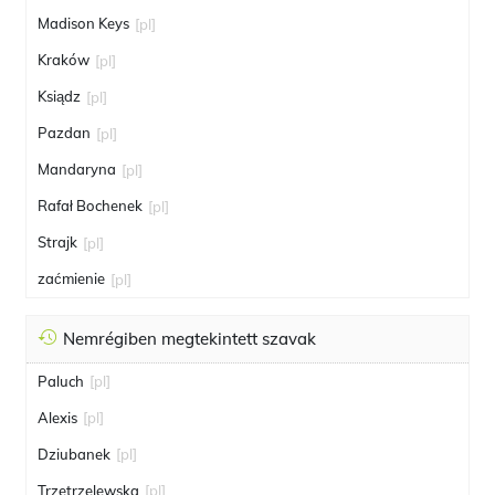
Madison Keys
[pl]
Kraków
[pl]
Ksiądz
[pl]
Pazdan
[pl]
Mandaryna
[pl]
Rafał Bochenek
[pl]
Strajk
[pl]
zaćmienie
[pl]
Nemrégiben megtekintett szavak
Paluch
[pl]
Alexis
[pl]
Dziubanek
[pl]
Trzetrzelewska
[pl]