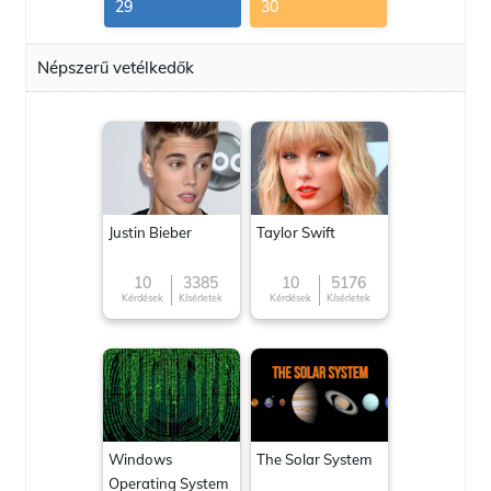
29
30
Népszerű vetélkedők
Justin Bieber
Taylor Swift
10
3385
10
5176
Kérdések
Kísérletek
Kérdések
Kísérletek
Windows
The Solar System
Operating System