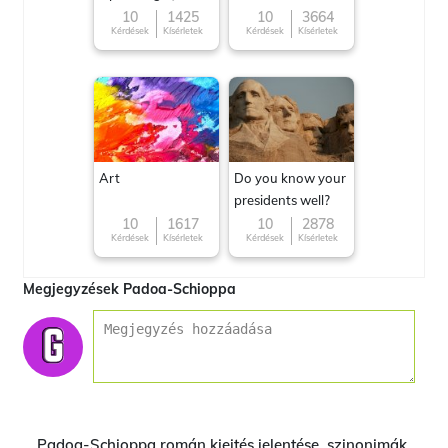
10
1425
10
3664
Kérdések
Kísérletek
Kérdések
Kísérletek
Art
Do you know your
presidents well?
10
1617
10
2878
Kérdések
Kísérletek
Kérdések
Kísérletek
Megjegyzések Padoa-Schioppa
Padoa-Schioppa román kiejtés jelentése, szinonimák,