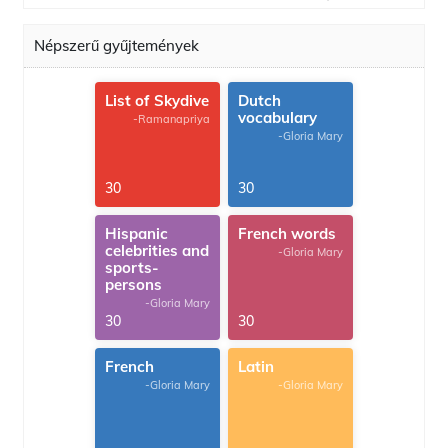
Népszerű gyűjtemények
List of Skydive
Dutch
vocabulary
-Ramanapriya
-Gloria Mary
30
30
Hispanic
French words
celebrities and
-Gloria Mary
sports-
persons
-Gloria Mary
30
30
French
Latin
-Gloria Mary
-Gloria Mary