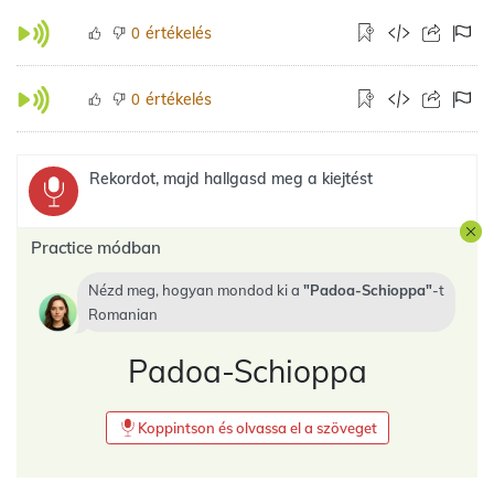
értékelés
0
értékelés
0
Rekordot, majd hallgasd meg a kiejtést
Practice módban
Nézd meg, hogyan mondod ki a
Padoa-Schioppa
-t
Romanian
Padoa-Schioppa
Koppintson és olvassa el a szöveget