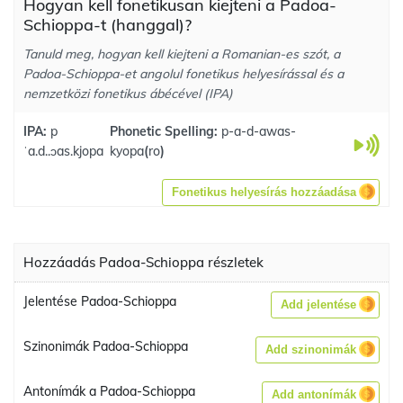
Hogyan kell fonetikusan kiejteni a Padoa-
Schioppa-t (hanggal)?
Tanuld meg, hogyan kell kiejteni a Romanian-es szót, a
Padoa-Schioppa-et angolul fonetikus helyesírással és a
nemzetközi fonetikus ábécével (IPA)
IPA:
p
Phonetic Spelling:
p-a-d-awas-
ˈa.d..ɔas.kjopa
kyopa
(
ro
)
Fonetikus helyesírás hozzáadása
Hozzáadás Padoa-Schioppa részletek
Jelentése Padoa-Schioppa
Add jelentése
Szinonimák Padoa-Schioppa
Add szinonimák
Antonímák a Padoa-Schioppa
Add antonímák