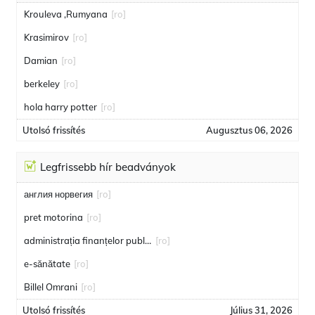
Krouleva ,Rumyana
[ro]
Krasimirov
[ro]
Damian
[ro]
berkeley
[ro]
hola harry potter
[ro]
Utolsó frissítés
Augusztus 06, 2026
Legfrissebb hír beadványok
англия норвегия
[ro]
pret motorina
[ro]
administrația finanțelor publice
[ro]
e-sănătate
[ro]
Billel Omrani
[ro]
Utolsó frissítés
Július 31, 2026