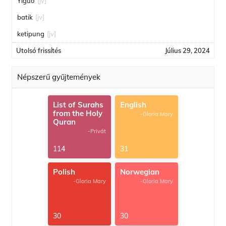
Yiguo
[jv]
batik
[jv]
ketipung
[jv]
Utolsó frissítés
Július 29, 2024
Népszerű gyűjtemények
List of Surahs
English
from the Holy
-Gloria Mary
Quran
-Privát
114
31
Polish
Norwegian
-Gloria Mary
-Gloria Mary
30
30