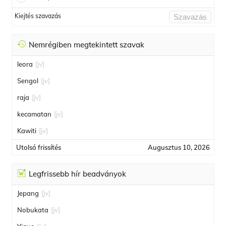
Kiejtés szavazás
Szavazás
Nemrégiben megtekintett szavak
leora
[jv]
Sengol
[jv]
raja
[jv]
kecamatan
[jv]
Kawiti
[jv]
Utolsó frissítés
Augusztus 10, 2026
Legfrissebb hír beadványok
Jepang
[jv]
Nobukata
[jv]