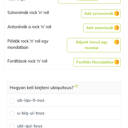
Szinonimák rock 'n' roll
Add szinonimák
Antonímák a rock 'n' roll
Add antonímák
Példák rock 'n' roll egy
Adjunk hozzá egy
mondatban
mondat
Fordítások rock 'n' roll
Fordítás Hozzáadása
Hogyan kell kiejteni ubiquitous?
ub-iqu-it-ous
u-biq-ui-tous
ubi-qui-tous