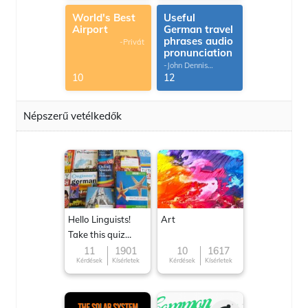
World's Best
Useful
Airport
German travel
phrases audio
-Privát
pronunciation
-John Dennis
G.Thomas
10
12
Népszerű vetélkedők
Hello Linguists!
Art
Take this quiz
now!
11
1901
10
1617
Kérdések
Kísérletek
Kérdések
Kísérletek