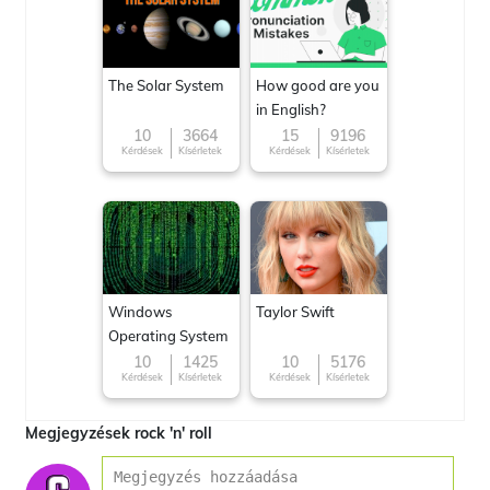
The Solar System
How good are you
in English?
10
3664
15
9196
Kérdések
Kísérletek
Kérdések
Kísérletek
Windows
Taylor Swift
Operating System
10
1425
10
5176
Kérdések
Kísérletek
Kérdések
Kísérletek
Megjegyzések rock 'n' roll