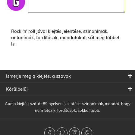
Rock 'n' roll jávai kiejtés jelentése, szinonimák,
antonímák, fordítások, mondatokat, sőt még többet
is.
Ismerje meg a kiejtés, a szavak
Körülbelül
Audio kiejtési szótár 89 nyelven, jelentése, szinonimák, mondat, hogy
nem létezik, fordítások, sokkal több.