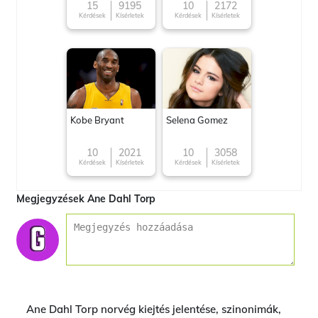
15
9195
10
2172
Kérdések
Kísérletek
Kérdések
Kísérletek
Kobe Bryant
Selena Gomez
10
2021
10
3058
Kérdések
Kísérletek
Kérdések
Kísérletek
Megjegyzések Ane Dahl Torp
Ane Dahl Torp norvég kiejtés jelentése, szinonimák,