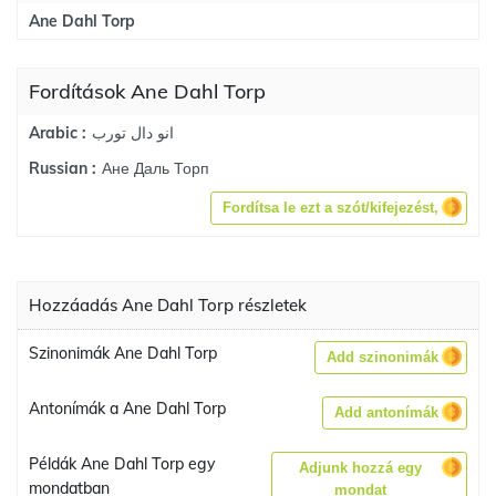
Ane Dahl Torp
Fordítások Ane Dahl Torp
انو دال تورب
Arabic :
Ане Даль Торп
Russian :
Fordítsa le ezt a szót/kifejezést,
Hozzáadás Ane Dahl Torp részletek
Szinonimák Ane Dahl Torp
Add szinonimák
Antonímák a Ane Dahl Torp
Add antonímák
Példák Ane Dahl Torp egy
Adjunk hozzá egy
mondatban
mondat