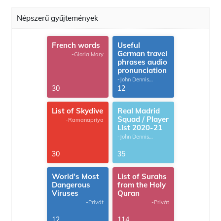
Népszerű gyűjtemények
French words
Useful
German travel
-Gloria Mary
phrases audio
pronunciation
-John Dennis
G.Thomas
30
12
List of Skydive
Real Madrid
Squad / Player
-Ramanapriya
List 2020-21
-John Dennis
G.Thomas
30
35
World's Most
List of Surahs
Dangerous
from the Holy
Viruses
Quran
-Privát
-Privát
12
114