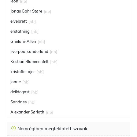
león
[nb]
Jonas Gahr Støre
[nb]
elvebrett
[nb]
erstatning
[nb]
Ghelani-Allen
[nb]
liverpool sunderland
[nb]
Kristian Blummenfelt
[nb]
kristoffer ajer
[nb]
joane
[nb]
deildegast
[nb]
Sandnes
[nb]
Alexander Sørloth
[nb]
Nemrégiben megtekintett szavak