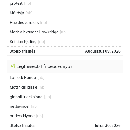
protest
[nb]
Mårdsjø
[nb]
Rue des cordiers
[nb]
Mark Alexander Hawkridge
[nb]
Kristian Kjelling
[nb]
Utolsó frissítés
Augusztus 09, 2026
Legfrissebb hír beadványok
Lameck Banda
[nb]
Matthias Jaissle
[nb]
globalt indeksfond
[nb]
nettsvindel
[nb]
anders klynge
[nb]
Utolsó frissítés
Július 30, 2026