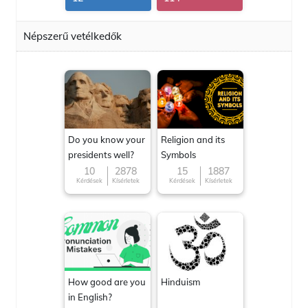
Népszerű vetélkedők
Do you know your
Religion and its
presidents well?
Symbols
10
2878
15
1887
Kérdések
Kísérletek
Kérdések
Kísérletek
How good are you
Hinduism
in English?