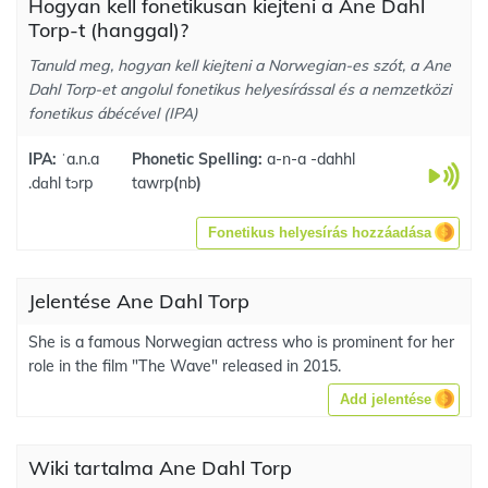
Hogyan kell fonetikusan kiejteni a Ane Dahl
Torp-t (hanggal)?
Tanuld meg, hogyan kell kiejteni a Norwegian-es szót, a Ane
Dahl Torp-et angolul fonetikus helyesírással és a nemzetközi
fonetikus ábécével (IPA)
IPA:
ˈa.n.a
Phonetic Spelling:
a-n-a -dahhl
.dɑhl tɔrp
tawrp
(
nb
)
Fonetikus helyesírás hozzáadása
Jelentése Ane Dahl Torp
She is a famous Norwegian actress who is prominent for her
role in the film "The Wave" released in 2015.
Add jelentése
Wiki tartalma Ane Dahl Torp