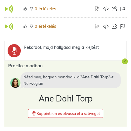
értékelés
0
értékelés
0
Rekordot, majd hallgasd meg a kiejtést
Practice módban
Nézd meg, hogyan mondod ki a
Ane Dahl Torp
-t
Norwegian
Ane Dahl Torp
Koppintson és olvassa el a szöveget