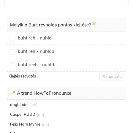
Melyik a Burt reynolds pontos kiejtése?
buht reh - nuhld
buht reh - nuhldd
buht reeh - nuhld
Kiejtés szavazás
Szavazás
A trend HowToPronounce
dagbladet
[nb]
Casper RUUD
[nb]
Felix Horn Myhre
[nb]