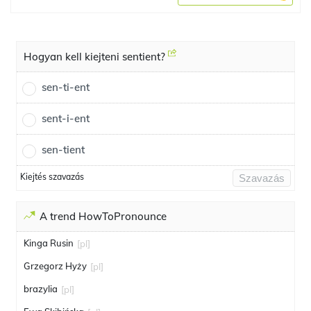
Hogyan kell kiejteni sentient?
sen-ti-ent
sent-i-ent
sen-tient
Kiejtés szavazás
Szavazás
A trend HowToPronounce
Kinga Rusin
[pl]
Grzegorz Hyży
[pl]
brazylia
[pl]