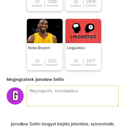
10
3360
10
2878
Kérdések
Kísérletek
Kérdések
Kísérletek
Kobe Bryant
Linguistics
10
2021
10
2477
Kérdések
Kísérletek
Kérdések
Kísérletek
Megjegyzések Jarosław Sellin
Jarosław Sellin lengyel kiejtés jelentése, szinonimák,