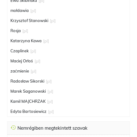
Ewa Skibińska
[pl]
mołdawia
[pl]
Krzysztof Stanowski
[pl]
Rosja
[pl]
Katarzyna Kawa
[pl]
Czaplinek
[pl]
Maciej Orłoś
[pl]
zaćmienie
[pl]
Radosław Sikorski
[pl]
Marek Saganowski
[pl]
Kamil MAJCHRZAK
[pl]
Edyta Bartosiewicz
[pl]
Nemrégiben megtekintett szavak