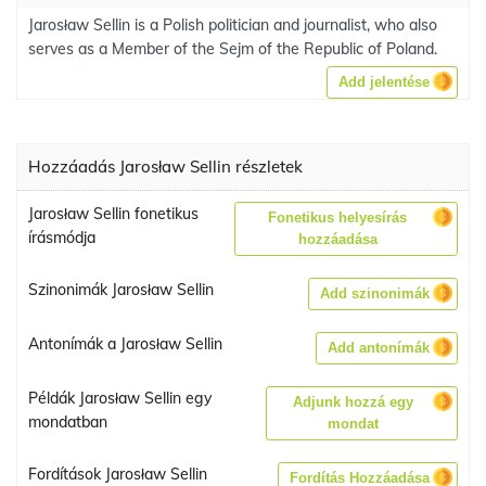
Jarosław Sellin is a Polish politician and journalist, who also
serves as a Member of the Sejm of the Republic of Poland.
Add jelentése
Hozzáadás Jarosław Sellin részletek
Jarosław Sellin fonetikus
Fonetikus helyesírás
írásmódja
hozzáadása
Szinonimák Jarosław Sellin
Add szinonimák
Antonímák a Jarosław Sellin
Add antonímák
Példák Jarosław Sellin egy
Adjunk hozzá egy
mondatban
mondat
Fordítások Jarosław Sellin
Fordítás Hozzáadása