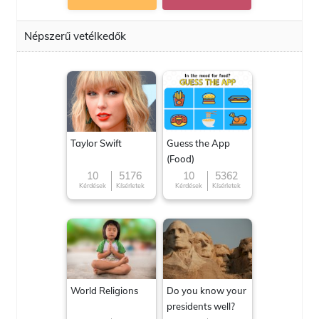
Népszerű vetélkedők
Taylor Swift
Guess the App
(Food)
10
5176
10
5362
Kérdések
Kísérletek
Kérdések
Kísérletek
World Religions
Do you know your
presidents well?