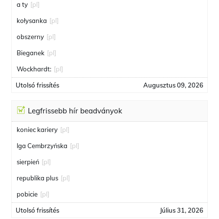
a ty
[pl]
kołysanka
[pl]
obszerny
[pl]
Bieganek
[pl]
Wockhardt:
[pl]
Utolsó frissítés
Augusztus 09, 2026
Legfrissebb hír beadványok
koniec kariery
[pl]
Iga Cembrzyńska
[pl]
sierpień
[pl]
republika plus
[pl]
pobicie
[pl]
Utolsó frissítés
Július 31, 2026