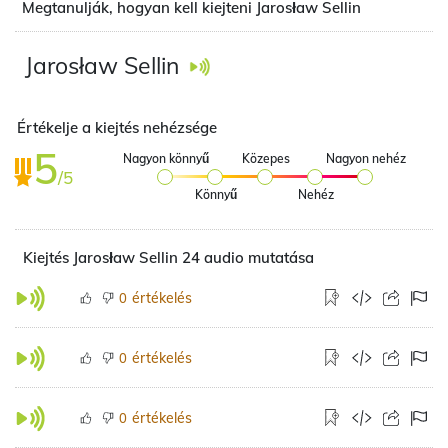
Megtanulják, hogyan kell kiejteni Jarosław Sellin
Jarosław Sellin
Értékelje a kiejtés nehézsége
5
Nagyon könnyű
Közepes
Nagyon nehéz
/5
Könnyű
Nehéz
Kiejtés Jarosław Sellin 24 audio mutatása
értékelés
0
értékelés
0
értékelés
0