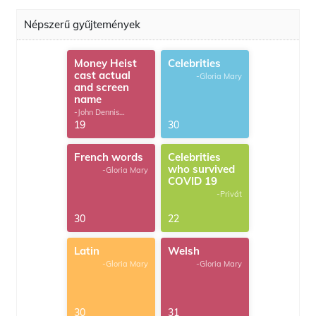
Népszerű gyűjtemények
Money Heist
Celebrities
cast actual
-Gloria Mary
and screen
name
-John Dennis
G.Thomas
19
30
French words
Celebrities
who survived
-Gloria Mary
COVID 19
-Privát
30
22
Latin
Welsh
-Gloria Mary
-Gloria Mary
30
31