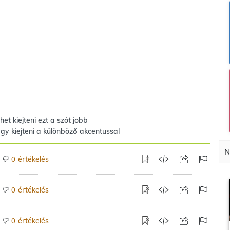
het kiejteni ezt a szót jobb
gy kiejteni a különböző akcentussal
N
értékelés
0
értékelés
0
értékelés
0