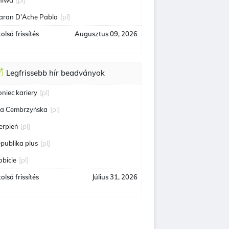
niwa
[pl]
aran D'Ache Pablo
[pl]
olsó frissítés
Augusztus 09, 2026
Legfrissebb hír beadványok
oniec kariery
[pl]
ga Cembrzyńska
[pl]
ierpień
[pl]
epublika plus
[pl]
obicie
[pl]
olsó frissítés
Július 31, 2026