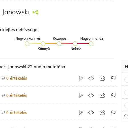
 Janowski
a kiejtés nehézsége
Nagyon könnyű
Közepes
Nagyon nehéz
Könnyű
Nehéz
H
bert Janowski 22 audio mutatása
értékelés
0
értékelés
0
értékelés
0
Ki