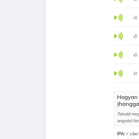
Hogyan k
(hangga
Tanuld meg,
angolul fon
IPA:
rˈɔ.bɛr