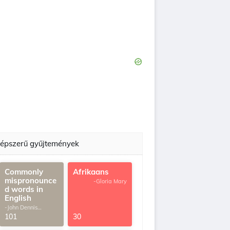
épszerű gyűjtemények
Commonly
Afrikaans
mispronounce
-Gloria Mary
d words in
English
-John Dennis
G.Thomas
101
30