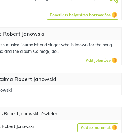
Fonetikus helyesírás hozzáadása
e Robert Janowski
ish musical journalist and singer who is known for the song
ha and the album Co mogę dać.
Add jelentése
rtalma Robert Janowski
nowski
 Robert Janowski részletek
 Robert Janowski
Add szinonimák