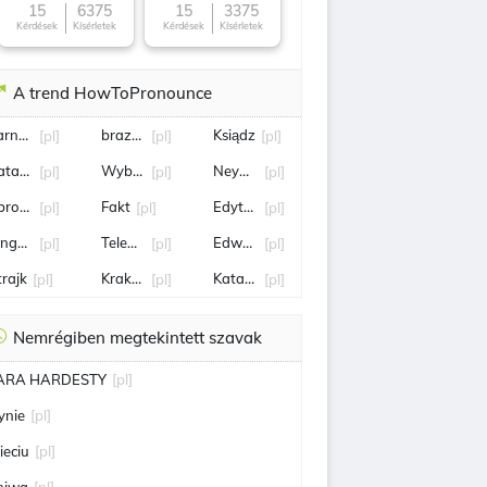
15
6375
15
3375
Kérdések
Kísérletek
Kérdések
Kísérletek
A trend HowToPronounce
arnów
brazylia
Ksiądz
[pl]
[pl]
[pl]
atarzyna Kawa
Wybory
Neymar
[pl]
[pl]
[pl]
brona
Fakt
Edyta Bartosiewicz
[pl]
[pl]
[pl]
inga Rusin
Telewizja Polska
Edward Miszczak
[pl]
[pl]
[pl]
trajk
Kraków
Katarzyna Niewiadoma
[pl]
[pl]
[pl]
Nemrégiben megtekintett szavak
ARA HARDESTY
[pl]
ynie
[pl]
ieciu
[pl]