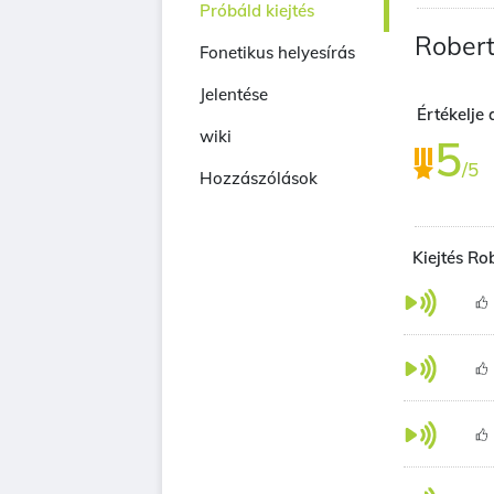
Próbáld kiejtés
Robert
Fonetikus helyesírás
Jelentése
Értékelje 
wiki
5
/5
Hozzászólások
Kiejtés Ro