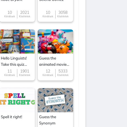
10
2021
10
3058
Kérdések
Kísérletek
Kérdések
Kísérletek
Hello Linguists!
Guess the
Take this quiz
animated movie
now!
character
11
1901
12
5333
Kérdések
Kísérletek
Kérdések
Kísérletek
Spell it right!
Guess the
Synonym