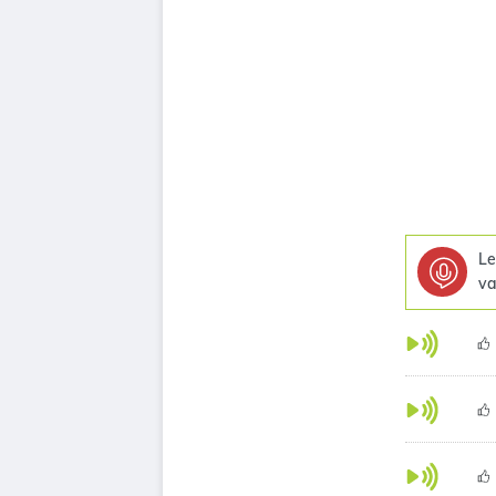
Le
va