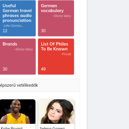
Useful
German
German travel
vocabulary
phrases audio
-Gloria Mary
pronunciation
-John Dennis
G.Thomas
12
30
Brands
List Of Philes
To Be Known
-Gloria Mary
-Privát
30
49
épszerű vetélkedők
Kobe Bryant
Selena Gomez