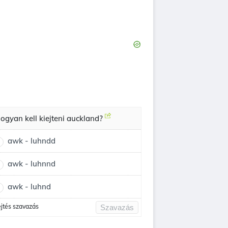
ogyan kell kiejteni auckland?
awk - luhndd
awk - luhnnd
awk - luhnd
ejtés szavazás
Szavazás